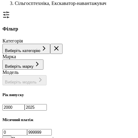
Сільгосптехніка, Екскаватор-навантажувач
Фільтр
Категорія
Виберіть категорію
Марка
Виберіть марку
Модель
Виберіть модель
Рік випуску
Місячний платіж