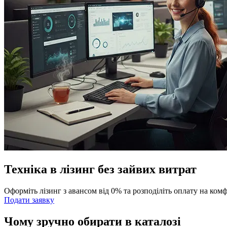
Техніка в лізинг без зайвих витрат
Оформіть лізинг з авансом від 0% та розподіліть оплату на ком
Подати заявку
Чому зручно обирати в каталозі