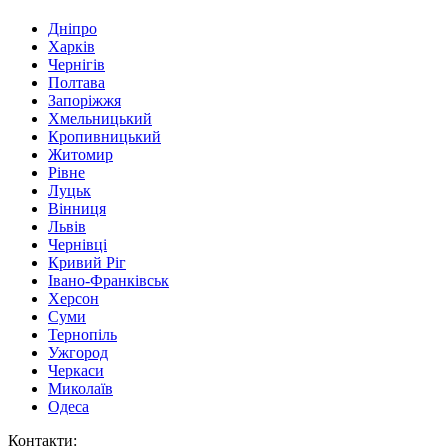
Дніпро
Харків
Чернігів
Полтава
Запоріжжя
Хмельницький
Кропивницький
Житомир
Рівне
Луцьк
Вінниця
Львів
Чернівці
Кривий Ріг
Івано-Франківськ
Херсон
Суми
Тернопіль
Ужгород
Черкаси
Миколаїв
Одеса
Контакти
: