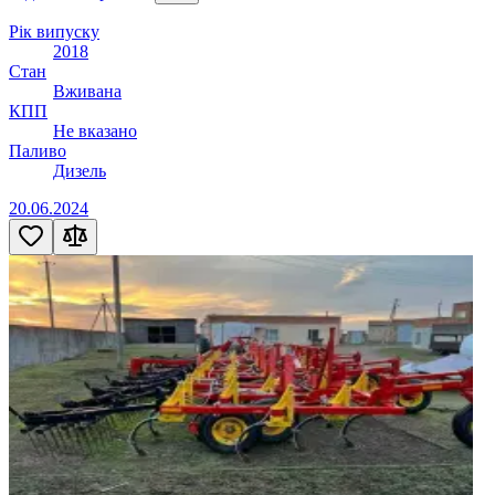
Рік випуску
2018
Стан
Вживана
КПП
Не вказано
Паливо
Дизель
20.06.2024