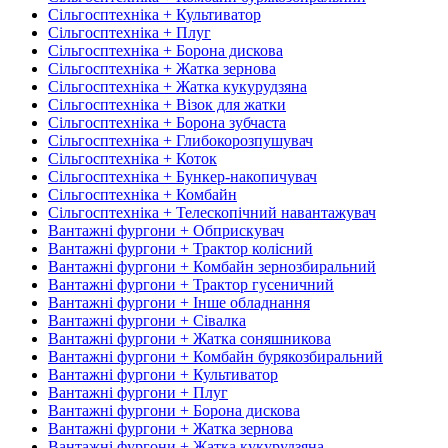
Сільгосптехніка + Культиватор
Сільгосптехніка + Плуг
Сільгосптехніка + Борона дискова
Сільгосптехніка + Жатка зернова
Сільгосптехніка + Жатка кукурудзяна
Сільгосптехніка + Візок для жатки
Сільгосптехніка + Борона зубчаста
Сільгосптехніка + Глибокорозпушувач
Сільгосптехніка + Коток
Сільгосптехніка + Бункер-накопичувач
Сільгосптехніка + Комбайн
Сільгосптехніка + Телескопічний навантажувач
Вантажні фургони + Обприскувач
Вантажні фургони + Трактор колісний
Вантажні фургони + Комбайн зернозбиральний
Вантажні фургони + Трактор гусеничний
Вантажні фургони + Інше обладнання
Вантажні фургони + Сівалка
Вантажні фургони + Жатка соняшникова
Вантажні фургони + Комбайн бурякозбиральний
Вантажні фургони + Культиватор
Вантажні фургони + Плуг
Вантажні фургони + Борона дискова
Вантажні фургони + Жатка зернова
Вантажні фургони + Жатка кукурудзяна