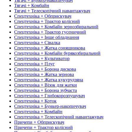
Тягачі + Бункер-накопичувач
Тягачі + Комбайн
Тягачі + Телескопічний навантажувач
Спецтехніка + Обприскувач
Спецтехніка + Трактор колісний
Спецтехніка + Комбайн зернозбиральний
Спецтехніка + Трактор гусеничний
Спецтехніка + Інше обладнання
Спецтехніка + Сівалка
Спецтехніка + Жатка соняшникова
Спецтехніка + Комбайн бурякозбиральний
Спецтехніка + Культиватор
Спецтехніка + Плуг
Спецтехніка + Борона дискова
Спецтехніка + Жатка зернова
Спецтехніка + Жатка кукурудзяна
Спецтехніка + Візок для жатки
Спецтехніка + Борона зубчаста
Спецтехніка + Глибокорозпушувач
Спецтехніка + Коток
Спецтехніка + Бункер-накопичувач
Спецтехніка + Комбайн
Спецтехніка + Телескопічний навантажувач
Причепи + Обприскувач
Причепи + Трактор колісний