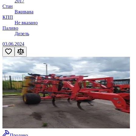
2017
Стан
Вживана
КПП
Не вказано
Паливо
Дизель
03.06.2024
Продано