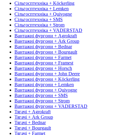
Сільгосптехніка + Köckerling
Сільгосптехніка + Lemken
Сільгосптехніка + Quivogne
Сільгосптехніка + SMS
Сільгосптехніка + Strom
Сільгосптехніка + VADERSTAD
Вантажні фургони + Agrokraft
Вантажні фургони + Ark Group
Вантажні фургони + Bednar
Вантажні фургони + Bourgault
Вантажні фургони + Farmet
Вантажні фургони + Framest
Вантажні фургони + Horsch
Вантажні фургони + John Deere
Вантажні фургони + Köckerling
Вантажні фургони + Lemken
Вантажні фургони + Quivogne
Вантажні фургони + SMS
Вантажні фургони + Strom
Вантажні фургони + VADERSTAD
Тягачі + Agrokraft
Тягачі + Ark Group
Тягачі + Bednar
Тягачі + Bourgault
Тягачі + Farmet