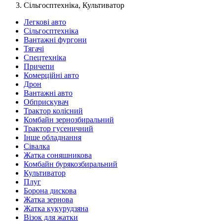
Сільгосптехніка, Культиватор
Легкові авто
Сільгосптехніка
Вантажні фургони
Тягачі
Спецтехніка
Причепи
Комерційні авто
Дрон
Вантажні авто
Обприскувач
Трактор колісний
Комбайн зернозбиральний
Трактор гусеничний
Інше обладнання
Сівалка
Жатка соняшникова
Комбайн бурякозбиральний
Культиватор
Плуг
Борона дискова
Жатка зернова
Жатка кукурудзяна
Візок для жатки