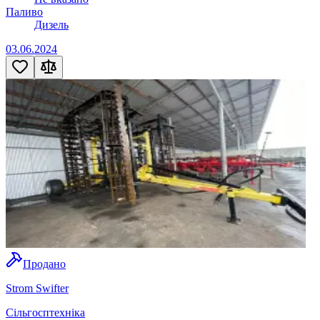
Паливо
Дизель
03.06.2024
Продано
Strom Swifter
Сільгосптехніка