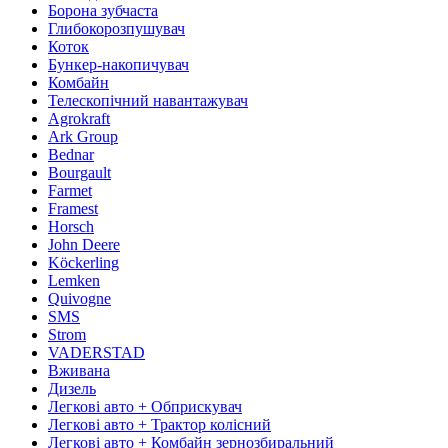
Борона зубчаста
Глибокорозпушувач
Коток
Бункер-накопичувач
Комбайн
Телескопічний навантажувач
Agrokraft
Ark Group
Bednar
Bourgault
Farmet
Framest
Horsch
John Deere
Köckerling
Lemken
Quivogne
SMS
Strom
VADERSTAD
Вживана
Дизель
Легкові авто + Обприскувач
Легкові авто + Трактор колісний
Легкові авто + Комбайн зернозбиральний