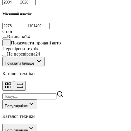
Коток
2
Навісне обладнання
1
Обприскувач
37
Місячний платіж
Передпосівний компактор
1
Плуг
14
Прес-підбирач
1
Стан
Розкидач добрив
5
Вживана
24
Сівалка
36
Показувати продані авто
Телескопічний навантажувач
5
Перевірена техніка
Трактор гусеничний
211
Не перевірена
24
Трактор колісний
3
Показати більше
Каталог техніки
Популярніше
Каталог техніки
Популярніше