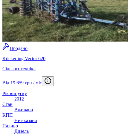
Продано
Köckerling Vector 620
Сільгосптехніка
Від 19 659 грн / міс
Рік випуску
2012
Стан
Вживана
КПП
Не вказано
Паливо
Дизель