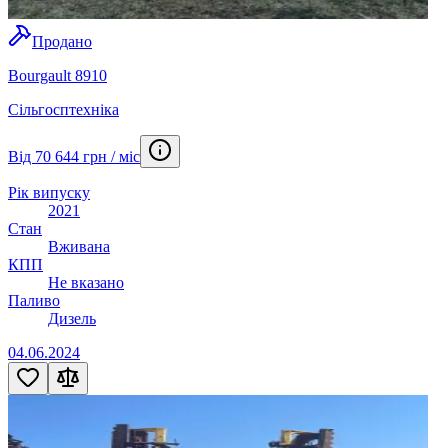
Продано
Bourgault 8910
Сільгосптехніка
Від 70 644 грн / міс
Рік випуску
2021
Стан
Вживана
КПП
Не вказано
Паливо
Дизель
04.06.2024