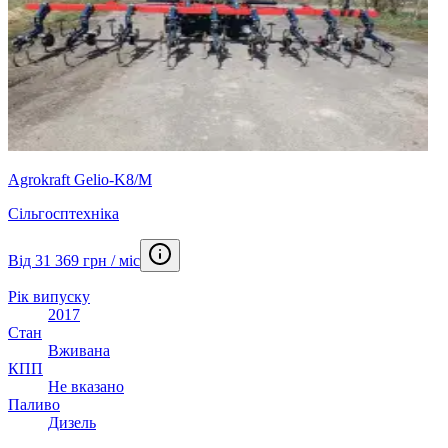
Agrokraft Gelio-K8/M
Сільгосптехніка
Від 31 369 грн / міс
Рік випуску
2017
Стан
Вживана
КПП
Не вказано
Паливо
Дизель