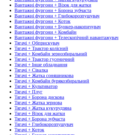
Вантажні фургони + Візок для жатки
Вантажні фургони + Борона зубчаста
Вантажні фургони + Глибокорозпушувач
Вантажні фургони + Коток
Вантажні фургони + Бункер-накопичувач
Вантажні фургони + Комбайн
Вантажні фургони + Телескопічний навантажувач
Тягачі + Обприскувач
Тягачі + Трактор колісний
Тягачі + Комбайн зернозбиральний
Тягачі + Трактор гусеничний
Тягачі + Інше обладнання
Тягачі + Сівалка
Тягачі + Жатка соняшникова
Тягачі + Комбайн бурякозбиральний
Тягачі + Культиватор
Тягачі + Плуг
Тягачі + Борона дискова
Тягачі + Жатка зернова
Тягачі + Жатка кукурудзяна
Тягачі + Візок для жатки
Тягачі + Борона зубчаста
Тягачі + Глибокорозпушувач
Тягачі + Коток