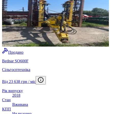
Продано
Bednar SO600F
Сільгосптехніка
Від 23 638 грн / міс
Рік випуску
2018
Стан
Вживана
КПП
Не вказано