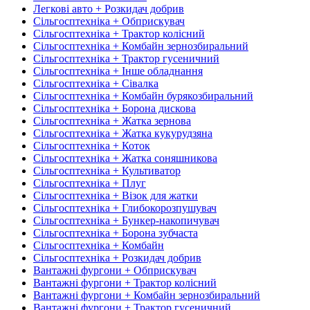
Легкові авто + Розкидач добрив
Сільгосптехніка + Обприскувач
Сільгосптехніка + Трактор колісний
Сільгосптехніка + Комбайн зернозбиральний
Сільгосптехніка + Трактор гусеничний
Сільгосптехніка + Інше обладнання
Сільгосптехніка + Сівалка
Сільгосптехніка + Комбайн бурякозбиральний
Сільгосптехніка + Борона дискова
Сільгосптехніка + Жатка зернова
Сільгосптехніка + Жатка кукурудзяна
Сільгосптехніка + Коток
Сільгосптехніка + Жатка соняшникова
Сільгосптехніка + Культиватор
Сільгосптехніка + Плуг
Сільгосптехніка + Візок для жатки
Сільгосптехніка + Глибокорозпушувач
Сільгосптехніка + Бункер-накопичувач
Сільгосптехніка + Борона зубчаста
Сільгосптехніка + Комбайн
Сільгосптехніка + Розкидач добрив
Вантажні фургони + Обприскувач
Вантажні фургони + Трактор колісний
Вантажні фургони + Комбайн зернозбиральний
Вантажні фургони + Трактор гусеничний