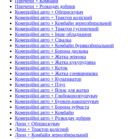
Причепи + Комбайн
Причепи + Розкидач добрив
Комерційні авто + Обприскувач
Комерційні авто + Трактор колісний
Комерційні авто + Комбайн зернозбиральний
Комерційні авто + Трактор гусеничний
Комерційні авто + Інше обладнання
Комерційні авто + Сівалка
Комерційні авто + Комбайн бурякозбиральний
Комерційні авто + Борона дискова
Комерційні авто + Жатка зернова
Комерційні авто + Жатка кукурудзяна
Комерційні авто + Коток
Комерційні авто + Жатка соняшникова
Комерційні авто + Культиватор
Комерційні авто + Плуг
Комерційні авто + Візок для жатки
Комерційні авто + Глибокорозпушувач
Комерційні авто + Бункер-накопичувач
Комерційні авто + Борона зубчаста
Комерційні авто + Комбайн
Комерційні авто + Розкидач добрив
Дрон + Обприскувач
Дрон + Трактор колісний
Дрон + Комбайн зернозбиральний