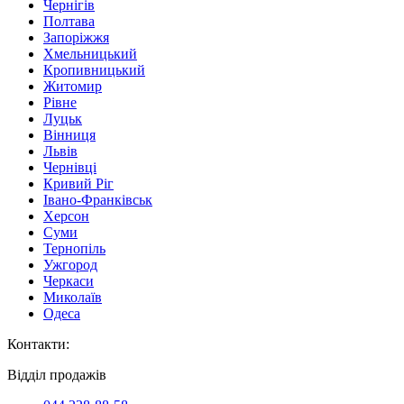
Чернігів
Полтава
Запоріжжя
Хмельницький
Кропивницький
Житомир
Рівне
Луцьк
Вінниця
Львів
Чернівці
Кривий Ріг
Івано-Франківськ
Херсон
Суми
Тернопіль
Ужгород
Черкаси
Миколаїв
Одеса
Контакти
:
Відділ продажів