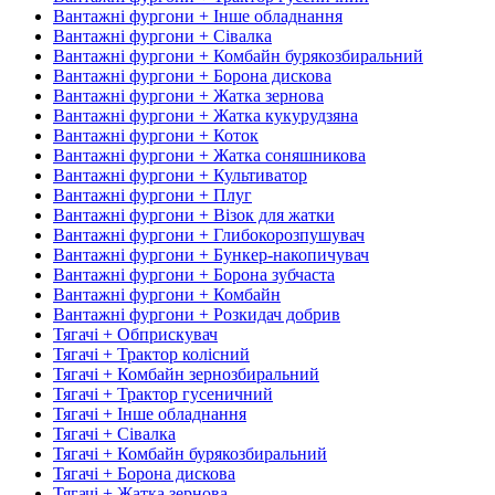
Вантажні фургони + Інше обладнання
Вантажні фургони + Сівалка
Вантажні фургони + Комбайн бурякозбиральний
Вантажні фургони + Борона дискова
Вантажні фургони + Жатка зернова
Вантажні фургони + Жатка кукурудзяна
Вантажні фургони + Коток
Вантажні фургони + Жатка соняшникова
Вантажні фургони + Культиватор
Вантажні фургони + Плуг
Вантажні фургони + Візок для жатки
Вантажні фургони + Глибокорозпушувач
Вантажні фургони + Бункер-накопичувач
Вантажні фургони + Борона зубчаста
Вантажні фургони + Комбайн
Вантажні фургони + Розкидач добрив
Тягачі + Обприскувач
Тягачі + Трактор колісний
Тягачі + Комбайн зернозбиральний
Тягачі + Трактор гусеничний
Тягачі + Інше обладнання
Тягачі + Сівалка
Тягачі + Комбайн бурякозбиральний
Тягачі + Борона дискова
Тягачі + Жатка зернова