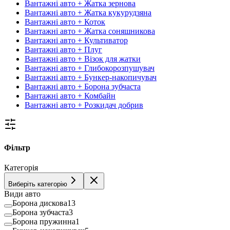
Вантажні авто + Жатка зернова
Вантажні авто + Жатка кукурудзяна
Вантажні авто + Коток
Вантажні авто + Жатка соняшникова
Вантажні авто + Культиватор
Вантажні авто + Плуг
Вантажні авто + Візок для жатки
Вантажні авто + Глибокорозпушувач
Вантажні авто + Бункер-накопичувач
Вантажні авто + Борона зубчаста
Вантажні авто + Комбайн
Вантажні авто + Розкидач добрив
Фільтр
Категорія
Виберіть категорію
Види авто
Борона дискова
13
Борона зубчаста
3
Борона пружинна
1