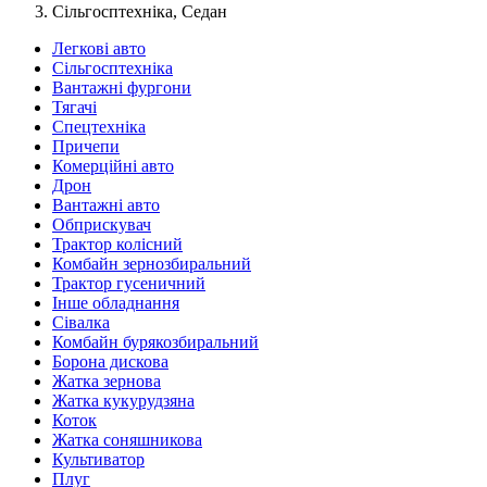
Сільгосптехніка, Седан
Легкові авто
Сільгосптехніка
Вантажні фургони
Тягачі
Спецтехніка
Причепи
Комерційні авто
Дрон
Вантажні авто
Обприскувач
Трактор колісний
Комбайн зернозбиральний
Трактор гусеничний
Інше обладнання
Сівалка
Комбайн бурякозбиральний
Борона дискова
Жатка зернова
Жатка кукурудзяна
Коток
Жатка соняшникова
Культиватор
Плуг