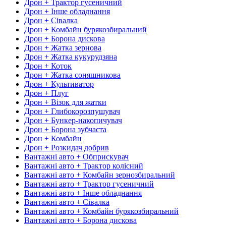
Дрон + Трактор гусеничний
Дрон + Інше обладнання
Дрон + Сівалка
Дрон + Комбайн бурякозбиральний
Дрон + Борона дискова
Дрон + Жатка зернова
Дрон + Жатка кукурудзяна
Дрон + Коток
Дрон + Жатка соняшникова
Дрон + Культиватор
Дрон + Плуг
Дрон + Візок для жатки
Дрон + Глибокорозпушувач
Дрон + Бункер-накопичувач
Дрон + Борона зубчаста
Дрон + Комбайн
Дрон + Розкидач добрив
Вантажні авто + Обприскувач
Вантажні авто + Трактор колісний
Вантажні авто + Комбайн зернозбиральний
Вантажні авто + Трактор гусеничний
Вантажні авто + Інше обладнання
Вантажні авто + Сівалка
Вантажні авто + Комбайн бурякозбиральний
Вантажні авто + Борона дискова