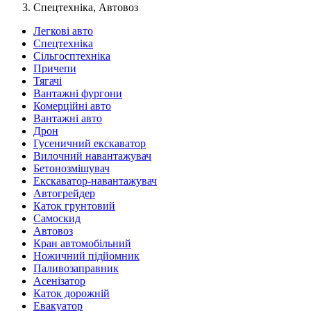
Спецтехніка, Автовоз
Легкові авто
Спецтехніка
Сільгосптехніка
Причепи
Тягачі
Вантажні фургони
Комерційні авто
Вантажні авто
Дрон
Гусеничний екскаватор
Вилочний навантажувач
Бетонозмішувач
Екскаватор-навантажувач
Автогрейдер
Каток грунтовий
Самоскид
Автовоз
Кран автомобільний
Ножичний підйомник
Паливозаправник
Асенізатор
Каток дорожній
Евакуатор