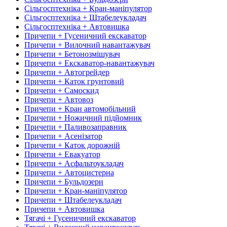
Сільгосптехніка + Кран-маніпулятор
Сільгосптехніка + Штабелеукладач
Сільгосптехніка + Автовишка
Причепи + Гусеничний екскаватор
Причепи + Вилочний навантажувач
Причепи + Бетонозмішувач
Причепи + Екскаватор-навантажувач
Причепи + Автогрейдер
Причепи + Каток грунтовий
Причепи + Самоскид
Причепи + Автовоз
Причепи + Кран автомобільний
Причепи + Ножичний підйомник
Причепи + Паливозаправник
Причепи + Асенізатор
Причепи + Каток дорожній
Причепи + Евакуатор
Причепи + Асфальтоукладач
Причепи + Автоцистерна
Причепи + Бульдозери
Причепи + Кран-маніпулятор
Причепи + Штабелеукладач
Причепи + Автовишка
Тягачі + Гусеничний екскаватор