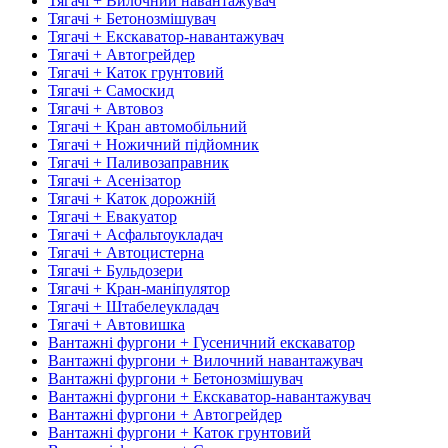
Тягачі + Вилочний навантажувач
Тягачі + Бетонозмішувач
Тягачі + Екскаватор-навантажувач
Тягачі + Автогрейдер
Тягачі + Каток грунтовий
Тягачі + Самоскид
Тягачі + Автовоз
Тягачі + Кран автомобільний
Тягачі + Ножичний підйомник
Тягачі + Паливозаправник
Тягачі + Асенізатор
Тягачі + Каток дорожній
Тягачі + Евакуатор
Тягачі + Асфальтоукладач
Тягачі + Автоцистерна
Тягачі + Бульдозери
Тягачі + Кран-маніпулятор
Тягачі + Штабелеукладач
Тягачі + Автовишка
Вантажні фургони + Гусеничний екскаватор
Вантажні фургони + Вилочний навантажувач
Вантажні фургони + Бетонозмішувач
Вантажні фургони + Екскаватор-навантажувач
Вантажні фургони + Автогрейдер
Вантажні фургони + Каток грунтовий