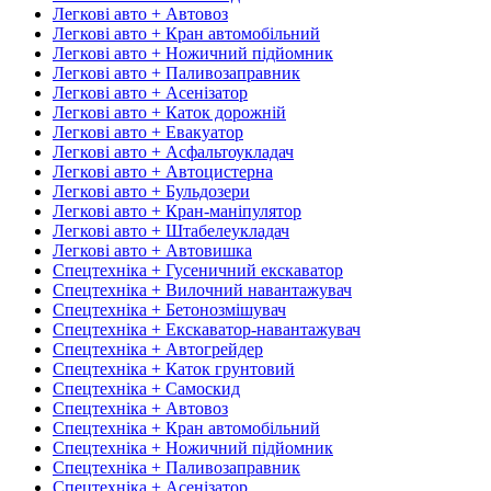
Легкові авто + Автовоз
Легкові авто + Кран автомобільний
Легкові авто + Ножичний підйомник
Легкові авто + Паливозаправник
Легкові авто + Асенізатор
Легкові авто + Каток дорожній
Легкові авто + Евакуатор
Легкові авто + Асфальтоукладач
Легкові авто + Автоцистерна
Легкові авто + Бульдозери
Легкові авто + Кран-маніпулятор
Легкові авто + Штабелеукладач
Легкові авто + Автовишка
Спецтехніка + Гусеничний екскаватор
Спецтехніка + Вилочний навантажувач
Спецтехніка + Бетонозмішувач
Спецтехніка + Екскаватор-навантажувач
Спецтехніка + Автогрейдер
Спецтехніка + Каток грунтовий
Спецтехніка + Самоскид
Спецтехніка + Автовоз
Спецтехніка + Кран автомобільний
Спецтехніка + Ножичний підйомник
Спецтехніка + Паливозаправник
Спецтехніка + Асенізатор