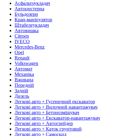
Асфальтоукладач
Автоцистерна
Бульдозери
Кран-маніпулятор
Штабелеукладач
Автовишка
Citroen
IVECO
Mercedes-Benz
Opel
Renault
Volkswagen
Автомат
Механіка
Вживана
Передній
Задній
Дизель
Легкові авто + Гусеничний екскаватор
Легкові авто + Вилочний навантажувач
Легкові авто + Бетонозмішувач
Легкові авто + Екскаватор-навантажувач
Легкові авто + Автогрейдер
Легкові авто + Каток грунтовий
Легкові авто + Самоскид