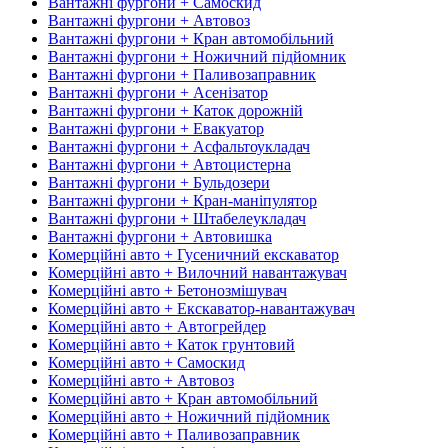
Вантажні фургони + Самоскид
Вантажні фургони + Автовоз
Вантажні фургони + Кран автомобільний
Вантажні фургони + Ножичний підйомник
Вантажні фургони + Паливозаправник
Вантажні фургони + Асенізатор
Вантажні фургони + Каток дорожній
Вантажні фургони + Евакуатор
Вантажні фургони + Асфальтоукладач
Вантажні фургони + Автоцистерна
Вантажні фургони + Бульдозери
Вантажні фургони + Кран-маніпулятор
Вантажні фургони + Штабелеукладач
Вантажні фургони + Автовишка
Комерційні авто + Гусеничний екскаватор
Комерційні авто + Вилочний навантажувач
Комерційні авто + Бетонозмішувач
Комерційні авто + Екскаватор-навантажувач
Комерційні авто + Автогрейдер
Комерційні авто + Каток грунтовий
Комерційні авто + Самоскид
Комерційні авто + Автовоз
Комерційні авто + Кран автомобільний
Комерційні авто + Ножичний підйомник
Комерційні авто + Паливозаправник