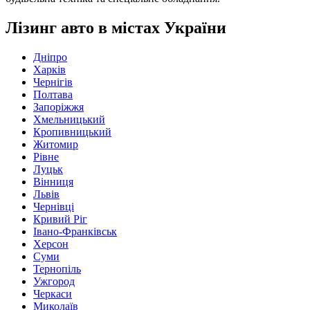
Лізинг авто в містах України
Дніпро
Харків
Чернігів
Полтава
Запоріжжя
Хмельницький
Кропивницький
Житомир
Рівне
Луцьк
Вінниця
Львів
Чернівці
Кривий Ріг
Івано-Франківськ
Херсон
Суми
Тернопіль
Ужгород
Черкаси
Миколаїв