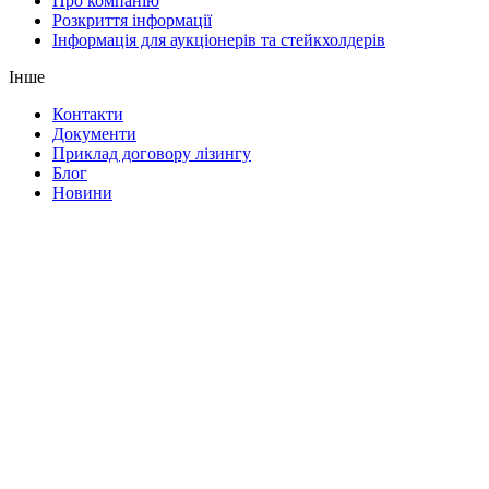
Про компанію
Розкриття інформації
Інформація для аукціонерів та стейкхолдерів
Інше
Контакти
Документи
Приклад договору лізингу
Блог
Новини