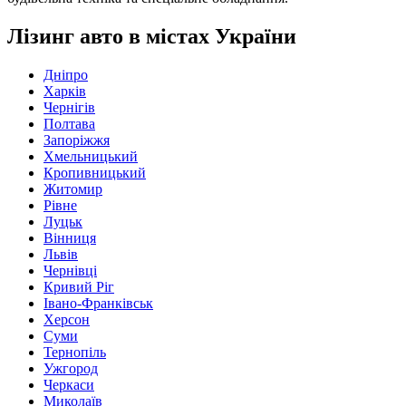
Лізинг авто в містах України
Дніпро
Харків
Чернігів
Полтава
Запоріжжя
Хмельницький
Кропивницький
Житомир
Рівне
Луцьк
Вінниця
Львів
Чернівці
Кривий Ріг
Івано-Франківськ
Херсон
Суми
Тернопіль
Ужгород
Черкаси
Миколаїв