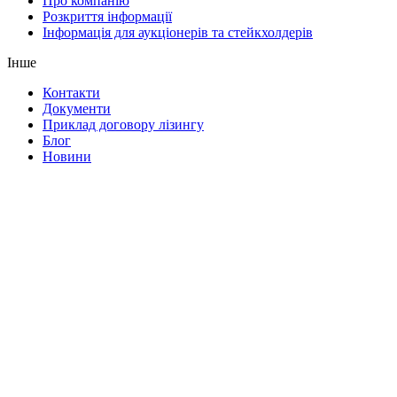
Про компанію
Розкриття інформації
Інформація для аукціонерів та стейкхолдерів
Інше
Контакти
Документи
Приклад договору лізингу
Блог
Новини