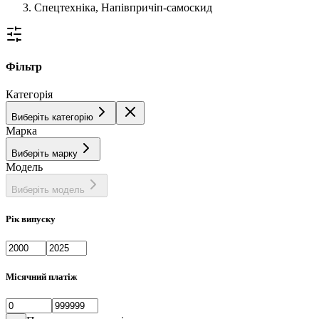
Спецтехніка, Напівпричіп-самоскид
Фільтр
Категорія
Виберіть категорію
Марка
Виберіть марку
Модель
Виберіть модель
Рік випуску
Місячний платіж