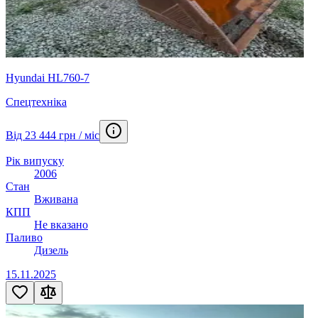
Hyundai HL760-7
Спецтехніка
Від 23 444 грн / міс
Рік випуску
2006
Стан
Вживана
КПП
Не вказано
Паливо
Дизель
15.11.2025