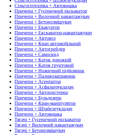
Сільгосптехніка + Штабелеукладач
Сільгосптехніка + Автовишка
Причепи + Гусеничний екскаватор
Причепи + Вилочний навантажувач
Причепи + Бетонозмішувач
Причепи + Евакуатор
Причепи + Екскаватор-навантажувач
Причепи + Автовоз
Причепи + Кран автомобільний
Причепи + Автогрейдер
Причепи + Самоскид
Причепи + Каток дорожній
Причепи + Каток грунтовий
Причепи + Ножичний підйомник
Причепи + Паливозаправник
Причепи + Асенізатор
Причепи + Асфальтоукладач
Причепи + Автоцистерна
Причепи + Бульдозери
Причепи + Кран-маніпулятор
Причепи + Штабелеукладач
Причепи + Автовишка
Тягачі + Гусеничний екскаватор
Тягачі + Вилочний навантажувач
Тягачі + Бетонозмішувач