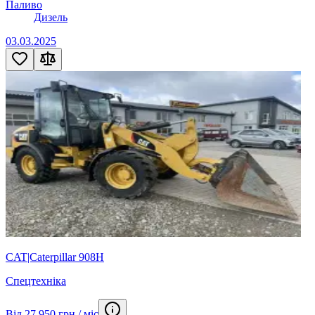
Паливо
Дизель
03.03.2025
CAT|Caterpillar 908H
Спецтехніка
Від 27 950 грн / міс