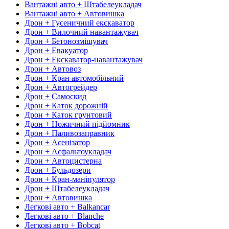
Вантажні авто + Штабелеукладач
Вантажні авто + Автовишка
Дрон + Гусеничний екскаватор
Дрон + Вилочний навантажувач
Дрон + Бетонозмішувач
Дрон + Евакуатор
Дрон + Екскаватор-навантажувач
Дрон + Автовоз
Дрон + Кран автомобільний
Дрон + Автогрейдер
Дрон + Самоскид
Дрон + Каток дорожній
Дрон + Каток грунтовий
Дрон + Ножичний підйомник
Дрон + Паливозаправник
Дрон + Асенізатор
Дрон + Асфальтоукладач
Дрон + Автоцистерна
Дрон + Бульдозери
Дрон + Кран-маніпулятор
Дрон + Штабелеукладач
Дрон + Автовишка
Легкові авто + Balkancar
Легкові авто + Blanche
Легкові авто + Bobcat