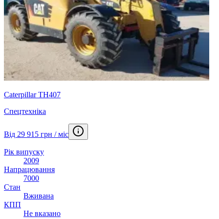
Caterpillar TH407
Спецтехніка
Від 29 915 грн / міс
Рік випуску
2009
Напрацювання
7000
Стан
Вживана
КПП
Не вказано