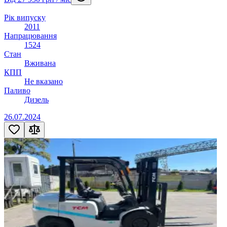
Рік випуску
2011
Напрацювання
1524
Стан
Вживана
КПП
Не вказано
Паливо
Дизель
26.07.2024