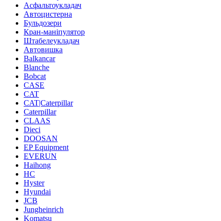
Асфальтоукладач
Автоцистерна
Бульдозери
Кран-маніпулятор
Штабелеукладач
Автовишка
Balkancar
Blanche
Bobcat
CASE
CAT
CAT|Caterpillar
Caterpillar
CLAAS
Dieci
DOOSAN
EP Equipment
EVERUN
Haihong
HC
Hyster
Hyundai
JCB
Jungheinrich
Komatsu