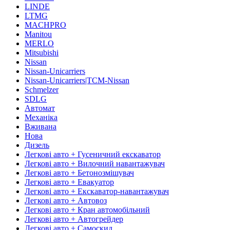
LINDE
LTMG
MACHPRO
Manitou
MERLO
Mitsubishi
Nissan
Nissan-Unicarriers
Nissan-Unicarriers|TCM-Nissan
Schmelzer
SDLG
Автомат
Механіка
Вживана
Нова
Дизель
Легкові авто + Гусеничний екскаватор
Легкові авто + Вилочний навантажувач
Легкові авто + Бетонозмішувач
Легкові авто + Евакуатор
Легкові авто + Екскаватор-навантажувач
Легкові авто + Автовоз
Легкові авто + Кран автомобільний
Легкові авто + Автогрейдер
Легкові авто + Самоскид