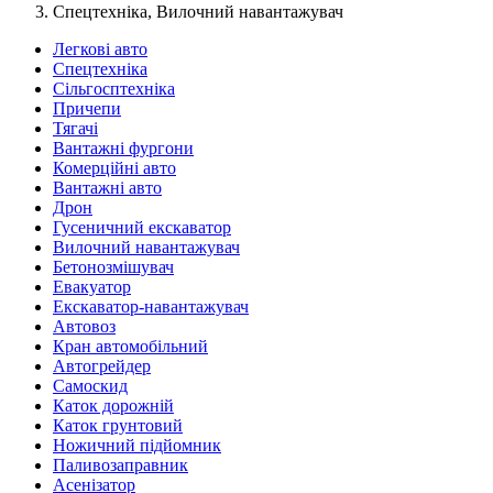
Спецтехніка, Вилочний навантажувач
Легкові авто
Спецтехніка
Сільгосптехніка
Причепи
Тягачі
Вантажні фургони
Комерційні авто
Вантажні авто
Дрон
Гусеничний екскаватор
Вилочний навантажувач
Бетонозмішувач
Евакуатор
Екскаватор-навантажувач
Автовоз
Кран автомобільний
Автогрейдер
Самоскид
Каток дорожній
Каток грунтовий
Ножичний підйомник
Паливозаправник
Асенізатор