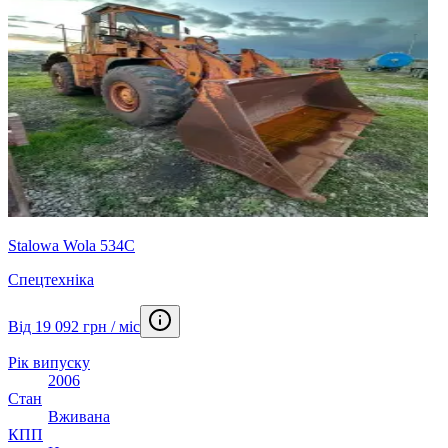
Stalowa Wola 534C
Спецтехніка
Від 19 092 грн / міс
Рік випуску
2006
Стан
Вживана
КПП