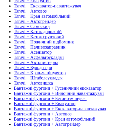
Тягачі + Евакуатор
Тягачі + Екскаватор-навантажувач
Тягачі + Автовоз
Тягачі + Кран автомобільний
Тягачі + Автогрейдер
Тягачі + Самоскид
Тягачі + Каток дорожній
Тягачі + Каток грунтовий
Тягачі + Ножичний підйомник
Тягачі + Паливозаправник
Тягачі + Асенізатор
Тягачі + Асфальтоукладач
Тягачі + Автоцистерна
Тягачі + Бульдозери
Тягачі + Кран-маніпулятор
Тягачі + Штабелеукладач
Тягачі + Автовишка
Вантажні фургони + Гусеничний екскаватор
Вантажні фургони + Вилочний навантажувач
Вантажні фургони + Бетонозмішувач
Вантажні фургони + Евакуатор
Вантажні фургони + Екскаватор-навантажувач
Вантажні фургони + Автовоз
Вантажні фургони + Кран автомобільний
Вантажні фургони + Автогрейдер