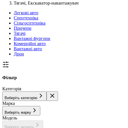
Тягачі, Екскаватор-навантажувач
Легкові авто
Спецтехніка
Сільгосптехніка
Причепи
Тягачі
Вантажні фургони
Комерційні авто
Вантажні авто
Дрон
Фільтр
Категорія
Виберіть категорію
Марка
Виберіть марку
Модель
Виберіть модель