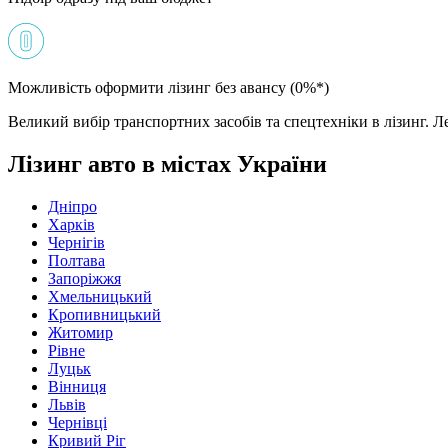
Можливість оформити лізинг без авансу (0%*)
Великий вибір транспортних засобів та спецтехніки в лізинг. Ле
Лізинг авто в містах України
Дніпро
Харків
Чернігів
Полтава
Запоріжжя
Хмельницький
Кропивницький
Житомир
Рівне
Луцьк
Вінниця
Львів
Чернівці
Кривий Ріг