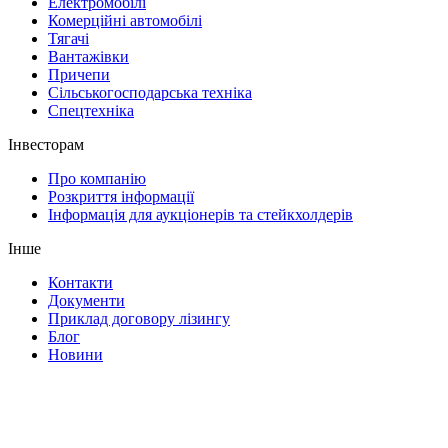
Електромобілі
Комерційні автомобілі
Тягачі
Вантажівки
Причепи
Сільськогосподарська техніка
Спецтехніка
Інвесторам
Про компанію
Розкриття інформації
Інформація для аукціонерів та стейкхолдерів
Інше
Контакти
Документи
Приклад договору лізингу
Блог
Новини