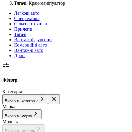
Тягачі, Кран-маніпулятор
Легкові авто
Спецтехніка
Сільгосптехніка
Причепи
Тягачі
Вантажні фургони
Комерційні авто
Вантажні авто
Дрон
Фільтр
Категорія
Виберіть категорію
Марка
Виберіть марку
Модель
Виберіть модель