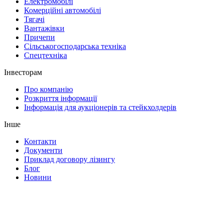
Електромобілі
Комерційні автомобілі
Тягачі
Вантажівки
Причепи
Сільськогосподарська техніка
Спецтехніка
Інвесторам
Про компанію
Розкриття інформації
Інформація для аукціонерів та стейкхолдерів
Інше
Контакти
Документи
Приклад договору лізингу
Блог
Новини