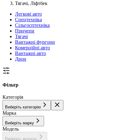
Тягачі, Ліфтбек
Легкові авто
Спецтехніка
Сільгосптехніка
Причепи
Тягачі
Вантажні фургони
Комерційні авто
Вантажні авто
Дрон
Фільтр
Категорія
Виберіть категорію
Марка
Виберіть марку
Модель
Виберіть модель