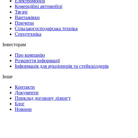
Електромобілі
Комерційні автомобілі
Тягачі
Вантажівки
Причепи
Сільськогосподарська техніка
Спецтехніка
Інвесторам
Про компанію
Розкриття інформації
Інформація для аукціонерів та стейкхолдерів
Інше
Контакти
Документи
Приклад договору лізингу
Блог
Новини