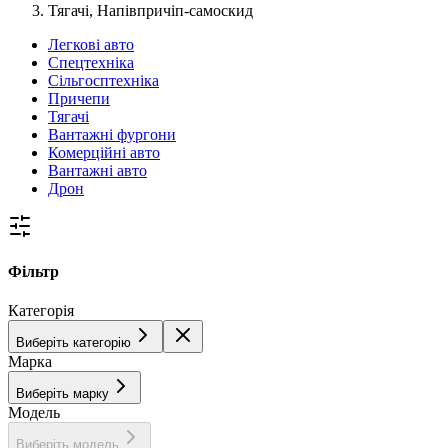
Тягачі, Напівпричіп-самоскид
Легкові авто
Спецтехніка
Сільгосптехніка
Причепи
Тягачі
Вантажні фургони
Комерційні авто
Вантажні авто
Дрон
Фільтр
Категорія
Виберіть категорію
Марка
Виберіть марку
Модель
Виберіть модель