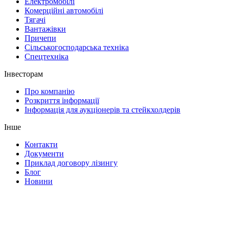
Електромобілі
Комерційні автомобілі
Тягачі
Вантажівки
Причепи
Сільськогосподарська техніка
Спецтехніка
Інвесторам
Про компанію
Розкриття інформації
Інформація для аукціонерів та стейкхолдерів
Інше
Контакти
Документи
Приклад договору лізингу
Блог
Новини