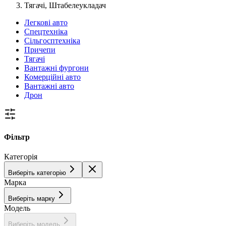
Тягачі, Штабелеукладач
Легкові авто
Спецтехніка
Сільгосптехніка
Причепи
Тягачі
Вантажні фургони
Комерційні авто
Вантажні авто
Дрон
Фільтр
Категорія
Виберіть категорію
Марка
Виберіть марку
Модель
Виберіть модель