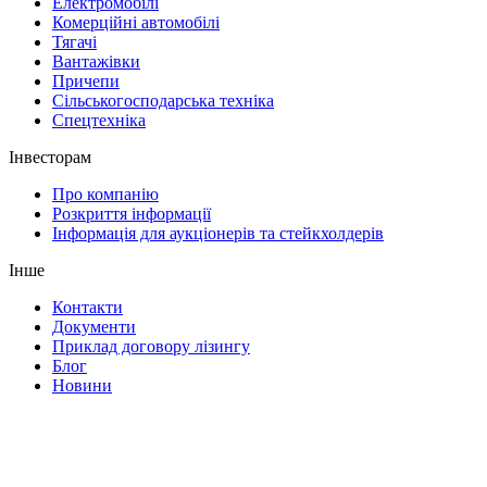
Електромобілі
Комерційні автомобілі
Тягачі
Вантажівки
Причепи
Сільськогосподарська техніка
Спецтехніка
Інвесторам
Про компанію
Розкриття інформації
Інформація для аукціонерів та стейкхолдерів
Інше
Контакти
Документи
Приклад договору лізингу
Блог
Новини