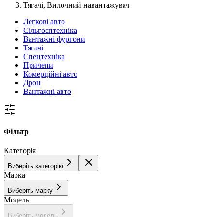
Тягачі, Вилочний навантажувач
Легкові авто
Сільгосптехніка
Вантажні фургони
Тягачі
Спецтехніка
Причепи
Комерційні авто
Дрон
Вантажні авто
Фільтр
Категорія
Виберіть категорію
Марка
Виберіть марку
Модель
Виберіть модель