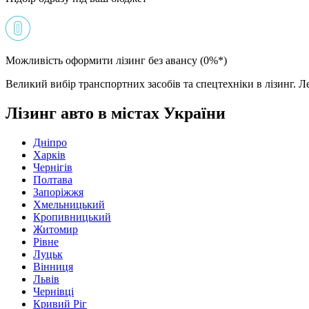
Можливість оформити лізинг без авансу (0%*)
Великий вибір транспортних засобів та спецтехніки в лізинг. Ле
Лізинг авто в містах України
Дніпро
Харків
Чернігів
Полтава
Запоріжжя
Хмельницький
Кропивницький
Житомир
Рівне
Луцьк
Вінниця
Львів
Чернівці
Кривий Ріг