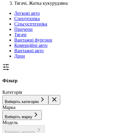
Тягачі, Жатка кукурудзяна
Легкові авто
Спецтехніка
Сільгосптехніка
Причепи
Тягачі
Вантажні фургони
Комерційні авто
Вантажні авто
Дрон
Фільтр
Категорія
Виберіть категорію
Марка
Виберіть марку
Модель
Виберіть модель