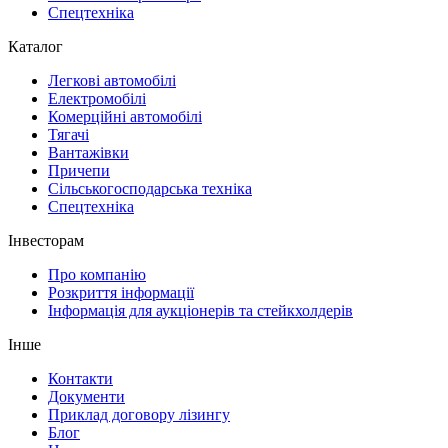
Спецтехніка
Каталог
Легкові автомобілі
Електромобілі
Комерційні автомобілі
Тягачі
Вантажівки
Причепи
Сільськогосподарська техніка
Спецтехніка
Інвесторам
Про компанію
Розкриття інформації
Інформація для аукціонерів та стейкхолдерів
Інше
Контакти
Документи
Приклад договору лізингу
Блог