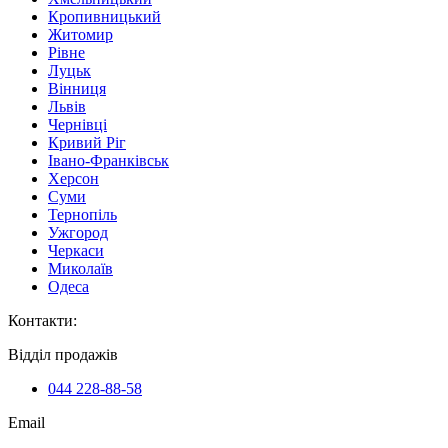
Кропивницький
Житомир
Рівне
Луцьк
Вінниця
Львів
Чернівці
Кривий Ріг
Івано-Франківськ
Херсон
Суми
Тернопіль
Ужгород
Черкаси
Миколаїв
Одеса
Контакти
:
Відділ продажів
044 228-88-58
Email