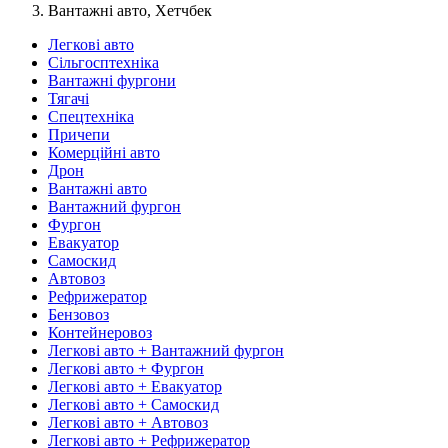
Вантажні авто, Хетчбек
Легкові авто
Сільгосптехніка
Вантажні фургони
Тягачі
Спецтехніка
Причепи
Комерційні авто
Дрон
Вантажні авто
Вантажний фургон
Фургон
Евакуатор
Самоскид
Автовоз
Рефрижератор
Бензовоз
Контейнеровоз
Легкові авто + Вантажний фургон
Легкові авто + Фургон
Легкові авто + Евакуатор
Легкові авто + Самоскид
Легкові авто + Автовоз
Легкові авто + Рефрижератор