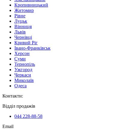
Кропивницький
Житомир
Рівне
Луцьк
Вінниця
Львів
Чернівці
Кривий Ріг
Івано-Франківськ
Херсон
Суми
Тернопіль
Ужгород
Черкаси
Миколаїв
Одеса
Контакти
:
Відділ продажів
044 228-88-58
Email