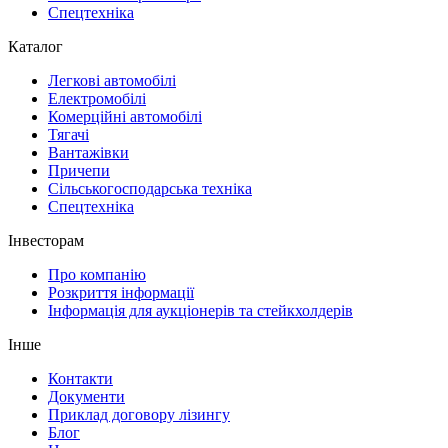
Спецтехніка
Каталог
Легкові автомобілі
Електромобілі
Комерційні автомобілі
Тягачі
Вантажівки
Причепи
Сільськогосподарська техніка
Спецтехніка
Інвесторам
Про компанію
Розкриття інформації
Інформація для аукціонерів та стейкхолдерів
Інше
Контакти
Документи
Приклад договору лізингу
Блог