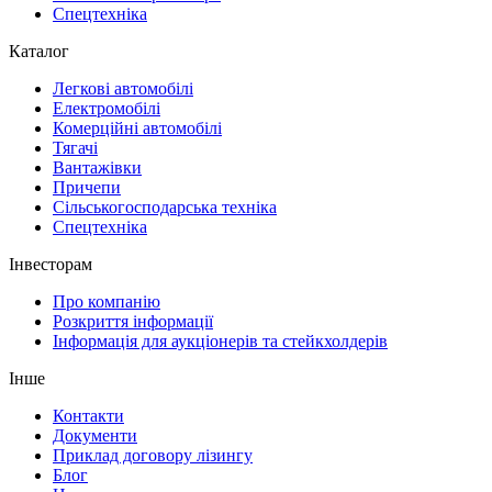
Спецтехніка
Каталог
Легкові автомобілі
Електромобілі
Комерційні автомобілі
Тягачі
Вантажівки
Причепи
Сільськогосподарська техніка
Спецтехніка
Інвесторам
Про компанію
Розкриття інформації
Інформація для аукціонерів та стейкхолдерів
Інше
Контакти
Документи
Приклад договору лізингу
Блог