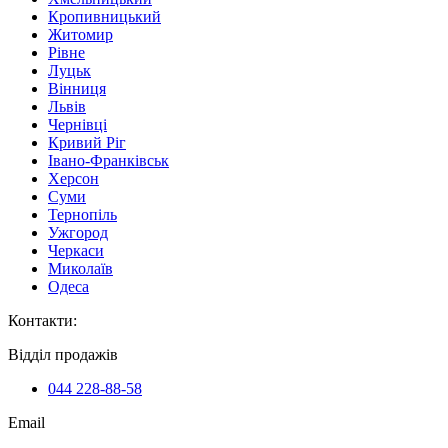
Кропивницький
Житомир
Рівне
Луцьк
Вінниця
Львів
Чернівці
Кривий Ріг
Івано-Франківськ
Херсон
Суми
Тернопіль
Ужгород
Черкаси
Миколаїв
Одеса
Контакти
:
Відділ продажів
044 228-88-58
Email