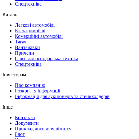
Спецтехніка
Каталог
Легкові автомобілі
Електромобілі
Комерційні автомобілі
Тягачі
Вантажівки
Причепи
Сільськогосподарська техніка
Спецтехніка
Інвесторам
Про компанію
Розкриття інформації
Інформація для аукціонерів та стейкхолдерів
Інше
Контакти
Документи
Приклад договору лізингу
Блог