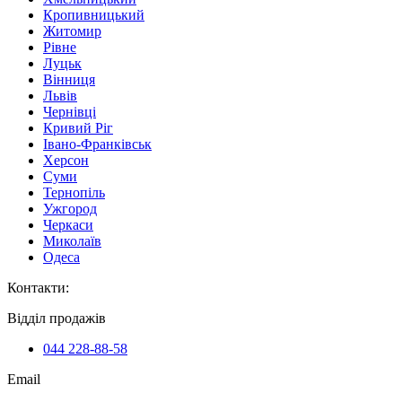
Кропивницький
Житомир
Рівне
Луцьк
Вінниця
Львів
Чернівці
Кривий Ріг
Івано-Франківськ
Херсон
Суми
Тернопіль
Ужгород
Черкаси
Миколаїв
Одеса
Контакти
:
Відділ продажів
044 228-88-58
Email