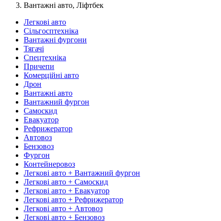
Вантажні авто, Ліфтбек
Легкові авто
Сільгосптехніка
Вантажні фургони
Тягачі
Спецтехніка
Причепи
Комерційні авто
Дрон
Вантажні авто
Вантажний фургон
Самоскид
Евакуатор
Рефрижератор
Автовоз
Бензовоз
Фургон
Контейнеровоз
Легкові авто + Вантажний фургон
Легкові авто + Самоскид
Легкові авто + Евакуатор
Легкові авто + Рефрижератор
Легкові авто + Автовоз
Легкові авто + Бензовоз