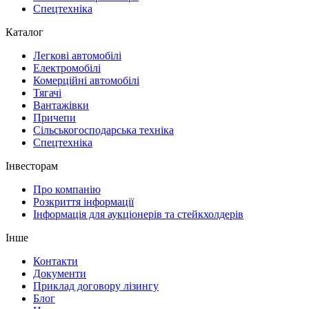
Спецтехніка
Каталог
Легкові автомобілі
Електромобілі
Комерційні автомобілі
Тягачі
Вантажівки
Причепи
Сільськогосподарська техніка
Спецтехніка
Інвесторам
Про компанію
Розкриття інформації
Інформація для аукціонерів та стейкхолдерів
Інше
Контакти
Документи
Приклад договору лізингу
Блог