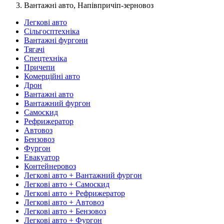
Вантажні авто, Напівпричіп-зерновоз
Легкові авто
Сільгосптехніка
Вантажні фургони
Тягачі
Спецтехніка
Причепи
Комерційні авто
Дрон
Вантажні авто
Вантажний фургон
Самоскид
Рефрижератор
Автовоз
Бензовоз
Фургон
Евакуатор
Контейнеровоз
Легкові авто + Вантажний фургон
Легкові авто + Самоскид
Легкові авто + Рефрижератор
Легкові авто + Автовоз
Легкові авто + Бензовоз
Легкові авто + Фургон