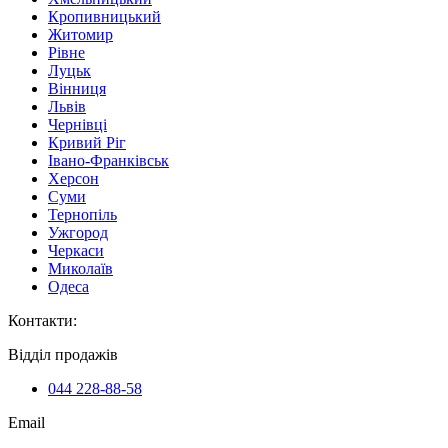
Кропивницький
Житомир
Рівне
Луцьк
Вінниця
Львів
Чернівці
Кривий Ріг
Івано-Франківськ
Херсон
Суми
Тернопіль
Ужгород
Черкаси
Миколаїв
Одеса
Контакти
:
Відділ продажів
044 228-88-58
Email