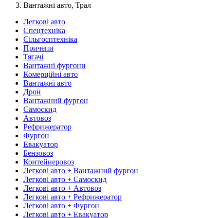
Вантажні авто, Трал
Легкові авто
Спецтехніка
Сільгосптехніка
Причепи
Тягачі
Вантажні фургони
Комерційні авто
Вантажні авто
Дрон
Вантажний фургон
Самоскид
Автовоз
Рефрижератор
Фургон
Евакуатор
Бензовоз
Контейнеровоз
Легкові авто + Вантажний фургон
Легкові авто + Самоскид
Легкові авто + Автовоз
Легкові авто + Рефрижератор
Легкові авто + Фургон
Легкові авто + Евакуатор