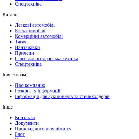
Спецтехніка
Каталог
Легкові автомобілі
Електромобілі
Комерційні автомобілі
Тягачі
Вантажівки
Причепи
Сільськогосподарська техніка
Спецтехніка
Інвесторам
Про компанію
Розкриття інформації
Інформація для аукціонерів та стейкхолдерів
Інше
Контакти
Документи
Приклад договору лізингу
Блог