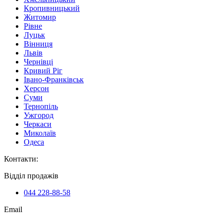
Кропивницький
Житомир
Рівне
Луцьк
Вінниця
Львів
Чернівці
Кривий Ріг
Івано-Франківськ
Херсон
Суми
Тернопіль
Ужгород
Черкаси
Миколаїв
Одеса
Контакти
:
Відділ продажів
044 228-88-58
Email