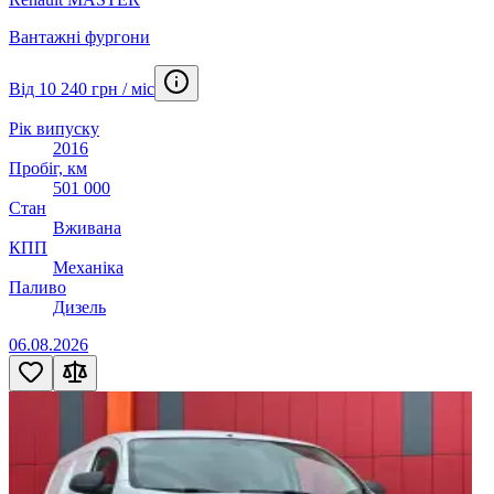
Вантажні фургони
Від 10 240 грн / міс
Рік випуску
2016
Пробіг, км
501 000
Стан
Вживана
КПП
Механіка
Паливо
Дизель
06.08.2026