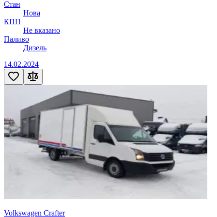
Стан
Нова
КПП
Не вказано
Паливо
Дизель
14.02.2024
Volkswagen Crafter