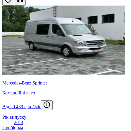
Mercedes-Benz Sprinter
Комерційні авто
Від 20 439 грн / міс
Рік випуску
2014
Пробіг, км