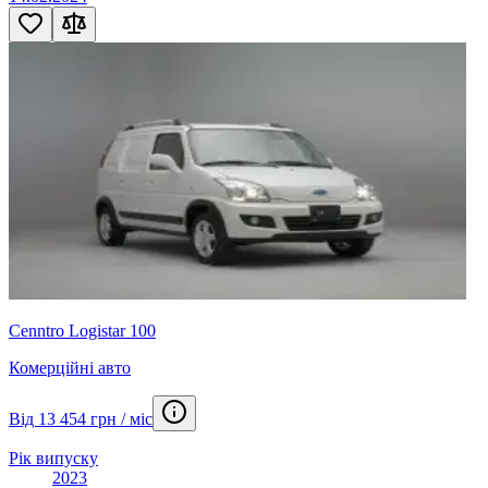
Cenntro Logistar 100
Комерційні авто
Від 13 454 грн / міс
Рік випуску
2023