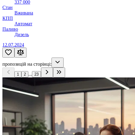
337 000
Стан
Вживана
КПП
Автомат
Паливо
Дизель
12.07.2024
пропозицій на сторінці:
...
1
2
23