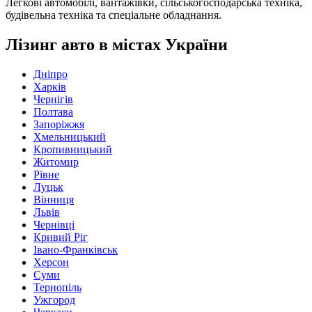
Легкові автомобілі, вантажівки, сільськогосподарська техніка,
будівельна техніка та спеціальне обладнання.
Лізинг авто в містах України
Дніпро
Харків
Чернігів
Полтава
Запоріжжя
Хмельницький
Кропивницький
Житомир
Рівне
Луцьк
Вінниця
Львів
Чернівці
Кривий Ріг
Івано-Франківськ
Херсон
Суми
Тернопіль
Ужгород