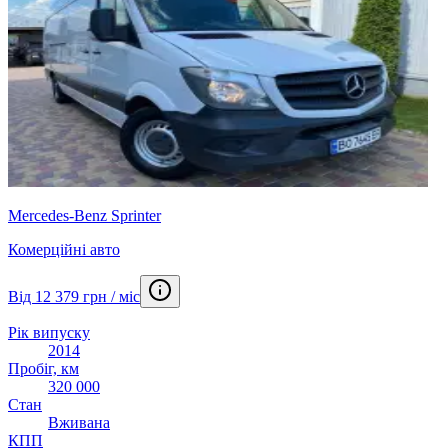
Mercedes-Benz Sprinter
Комерційні авто
Від 12 379 грн / міс
Рік випуску
2014
Пробіг, км
320 000
Стан
Вживана
КПП