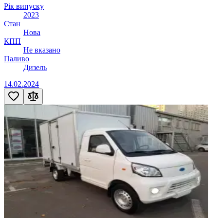
Рік випуску
2023
Стан
Нова
КПП
Не вказано
Паливо
Дизель
14.02.2024