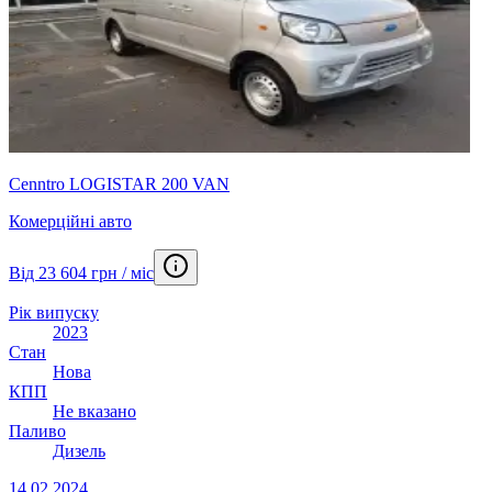
Cenntro LOGISTAR 200 VAN
Комерційні авто
Від 23 604 грн / міс
Рік випуску
2023
Стан
Нова
КПП
Не вказано
Паливо
Дизель
14.02.2024