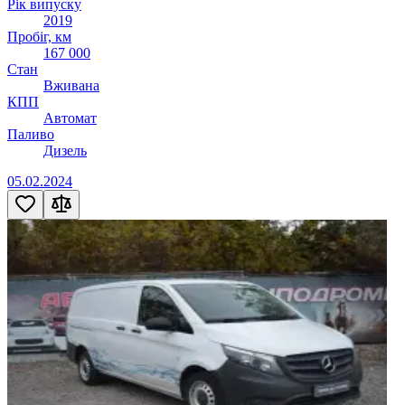
Рік випуску
2019
Пробіг, км
167 000
Стан
Вживана
КПП
Автомат
Паливо
Дизель
05.02.2024