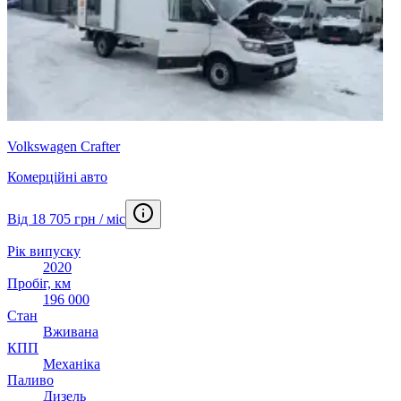
Volkswagen Crafter
Комерційні авто
Від 18 705 грн / міс
Рік випуску
2020
Пробіг, км
196 000
Стан
Вживана
КПП
Механіка
Паливо
Дизель