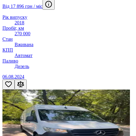
Від 17 896 грн / міс
Рік випуску
2018
Пробіг, км
270 000
Стан
Вживана
КПП
Автомат
Паливо
Дизель
06.08.2024