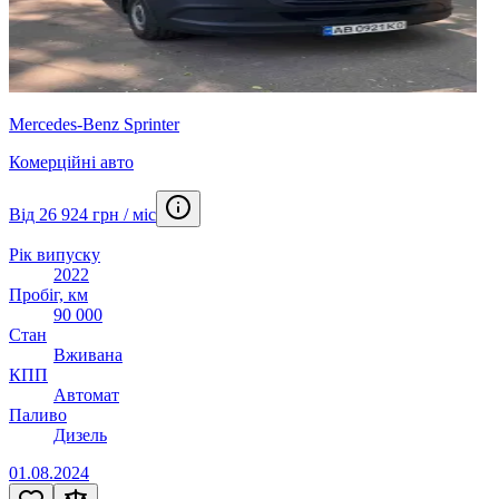
Mercedes-Benz Sprinter
Комерційні авто
Від 26 924 грн / міс
Рік випуску
2022
Пробіг, км
90 000
Стан
Вживана
КПП
Автомат
Паливо
Дизель
01.08.2024