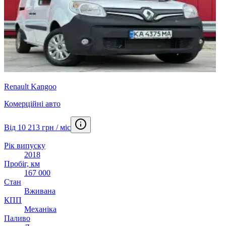
Renault Kangoo
Комерційні авто
Від 10 213 грн / міс
Рік випуску
2018
Пробіг, км
167 000
Стан
Вживана
КПП
Механіка
Паливо