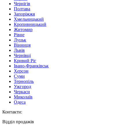
Чернігів
Полтава
Запоріжжя
Хмельницький
Кропивницький
Житомир
Рівне
Луцьк
Вінниця
Львів
Чернівці
Кривий Ріг
Івано-Франківськ
Херсон
Суми
Тернопіль
Ужгород
Черкаси
Миколаїв
Одеса
Контакти
:
Відділ продажів