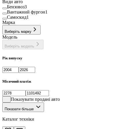
Види авто
Бензовоз
3
Вантажний фургон
1
Самоскид
1
Марка
Виберіть марку
Модель
Виберіть модель
Рік випуску
Місячний платіж
Показувати продані авто
Показати більше
Каталог техніки