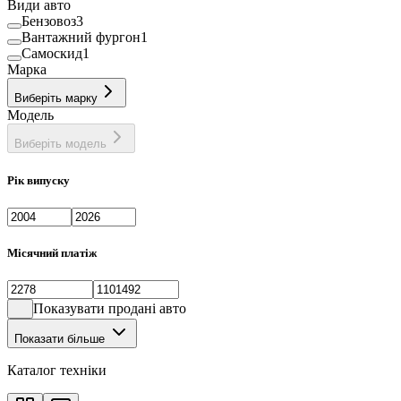
Види авто
Бензовоз
3
Вантажний фургон
1
Самоскид
1
Марка
Виберіть марку
Модель
Виберіть модель
Рік випуску
Місячний платіж
Показувати продані авто
Показати більше
Каталог техніки