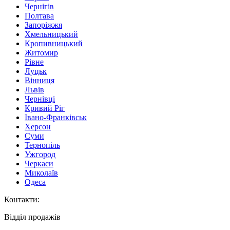
Чернігів
Полтава
Запоріжжя
Хмельницький
Кропивницький
Житомир
Рівне
Луцьк
Вінниця
Львів
Чернівці
Кривий Ріг
Івано-Франківськ
Херсон
Суми
Тернопіль
Ужгород
Черкаси
Миколаїв
Одеса
Контакти
:
Відділ продажів