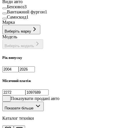
Види авто
Бензовоз
3
Вантажний фургон
1
Самоскид
1
Марка
Виберіть марку
Модель
Виберіть модель
Рік випуску
Місячний платіж
Показувати продані авто
Показати більше
Каталог техніки