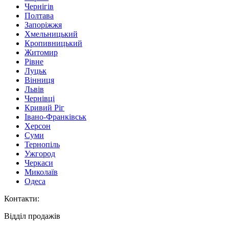
Чернігів
Полтава
Запоріжжя
Хмельницький
Кропивницький
Житомир
Рівне
Луцьк
Вінниця
Львів
Чернівці
Кривий Ріг
Івано-Франківськ
Херсон
Суми
Тернопіль
Ужгород
Черкаси
Миколаїв
Одеса
Контакти
:
Відділ продажів