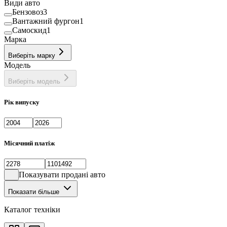
Види авто
Бензовоз
3
Вантажний фургон
1
Самоскид
1
Марка
Виберіть марку
Модель
Виберіть модель
Рік випуску
Місячний платіж
Показувати продані авто
Показати більше
Каталог техніки