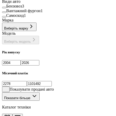
Види авто
Бензовоз
3
Вантажний фургон
1
Самоскид
1
Марка
Виберіть марку
Модель
Виберіть модель
Рік випуску
Місячний платіж
Показувати продані авто
Показати більше
Каталог техніки