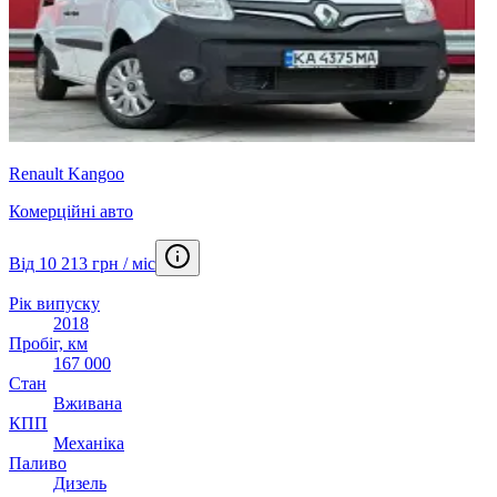
Renault Kangoo
Комерційні авто
Від 10 213 грн / міс
Рік випуску
2018
Пробіг, км
167 000
Стан
Вживана
КПП
Механіка
Паливо
Дизель