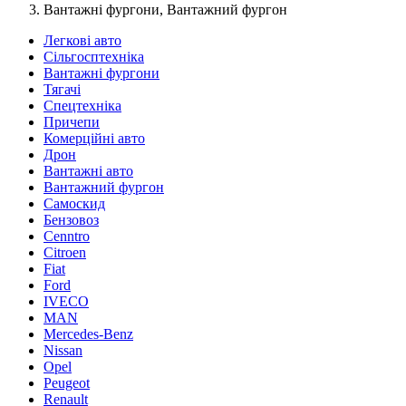
Вантажні фургони, Вантажний фургон
Легкові авто
Сільгосптехніка
Вантажні фургони
Тягачі
Спецтехніка
Причепи
Комерційні авто
Дрон
Вантажні авто
Вантажний фургон
Самоскид
Бензовоз
Cenntro
Citroen
Fiat
Ford
IVECO
MAN
Mercedes-Benz
Nissan
Opel
Peugeot
Renault