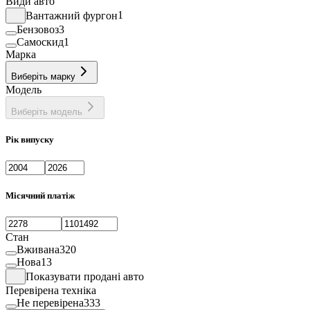
Види авто
Вантажний фургон
1
Бензовоз
3
Самоскид
1
Марка
Виберіть марку
Модель
Виберіть модель
Рік випуску
Місячний платіж
Стан
Вживана
320
Нова
13
Показувати продані авто
Перевірена техніка
Не перевірена
333