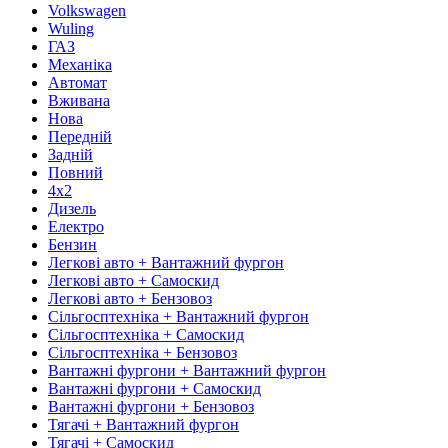
Volkswagen
Wuling
ГАЗ
Механіка
Автомат
Вживана
Нова
Передній
Задній
Повний
4х2
Дизель
Електро
Бензин
Легкові авто + Вантажний фургон
Легкові авто + Самоскид
Легкові авто + Бензовоз
Сільгосптехніка + Вантажний фургон
Сільгосптехніка + Самоскид
Сільгосптехніка + Бензовоз
Вантажні фургони + Вантажний фургон
Вантажні фургони + Самоскид
Вантажні фургони + Бензовоз
Тягачі + Вантажний фургон
Тягачі + Самоскид