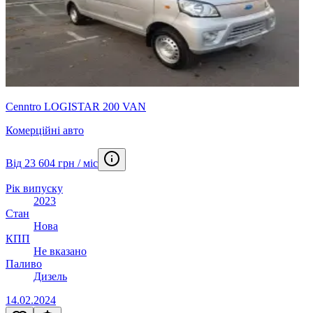
Cenntro LOGISTAR 200 VAN
Комерційні авто
Від 23 604 грн / міс
Рік випуску
2023
Стан
Нова
КПП
Не вказано
Паливо
Дизель
14.02.2024