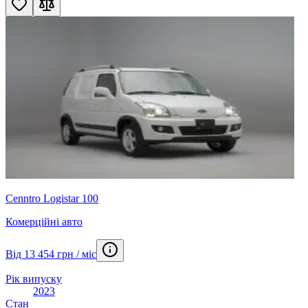
Cenntro Logistar 100
Комерційні авто
Від 13 454 грн / міс
Рік випуску
2023
Стан