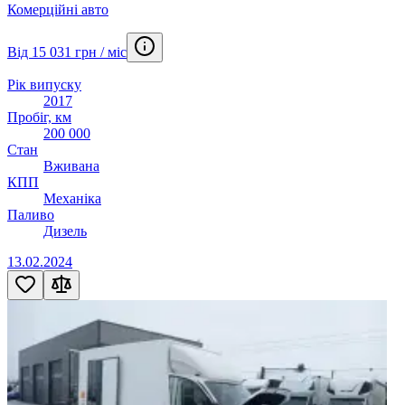
Комерційні авто
Від 15 031 грн / міс
Рік випуску
2017
Пробіг, км
200 000
Стан
Вживана
КПП
Механіка
Паливо
Дизель
13.02.2024