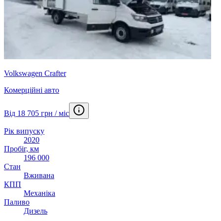
Volkswagen Crafter
Комерційні авто
Від 18 705 грн / міс
Рік випуску
2020
Пробіг, км
196 000
Стан
Вживана
КПП
Механіка
Паливо
Дизель