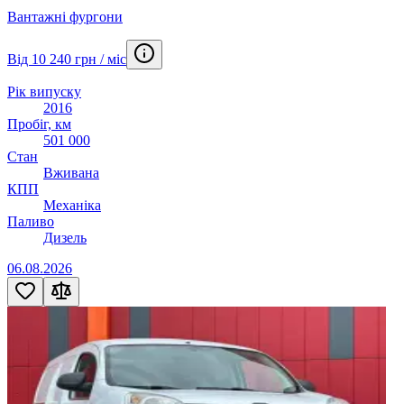
Вантажні фургони
Від 10 240 грн / міс
Рік випуску
2016
Пробіг, км
501 000
Стан
Вживана
КПП
Механіка
Паливо
Дизель
06.08.2026