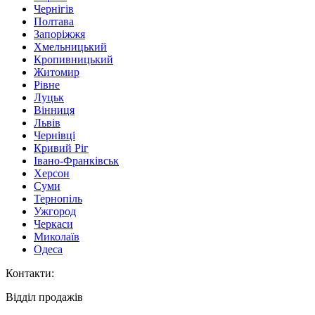
Чернігів
Полтава
Запоріжжя
Хмельницький
Кропивницький
Житомир
Рівне
Луцьк
Вінниця
Львів
Чернівці
Кривий Ріг
Івано-Франківськ
Херсон
Суми
Тернопіль
Ужгород
Черкаси
Миколаїв
Одеса
Контакти
:
Відділ продажів