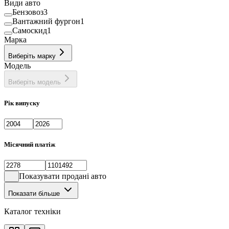
Види авто
Бензовоз
3
Вантажний фургон
1
Самоскид
1
Марка
Виберіть марку
Модель
Виберіть модель
Рік випуску
Місячний платіж
Показувати продані авто
Показати більше
Каталог техніки