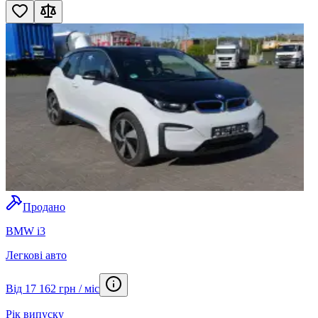
Продано
BMW i3
Легкові авто
Від 17 162 грн / міс
Рік випуску