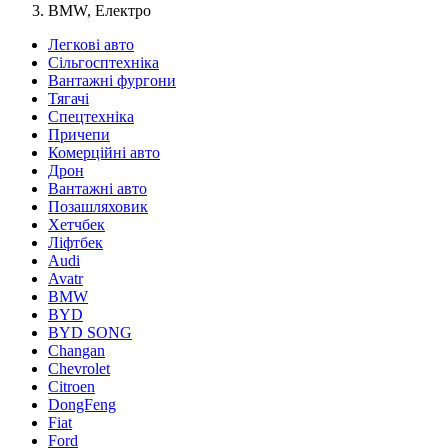
BMW, Електро
Легкові авто
Сільгосптехніка
Вантажні фургони
Тягачі
Спецтехніка
Причепи
Комерційні авто
Дрон
Вантажні авто
Позашляховик
Хетчбек
Ліфтбек
Audi
Avatr
BMW
BYD
BYD SONG
Changan
Chevrolet
Citroen
DongFeng
Fiat
Ford