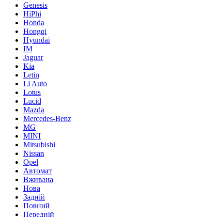
Genesis
HiPhi
Honda
Hongqi
Hyundai
IM
Jaguar
Kia
Letin
Li Auto
Lotus
Lucid
Mazda
Mercedes-Benz
MG
MINI
Mitsubishi
Nissan
Opel
Автомат
Вживана
Нова
Задній
Повний
Передній