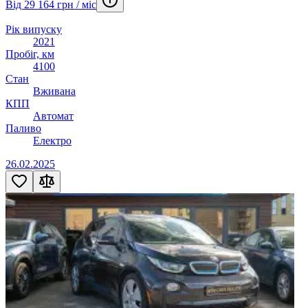
Від 29 164 грн / міс
Рік випуску
2021
Пробіг, км
4100
Стан
Вживана
КПП
Автомат
Паливо
Електро
26.02.2025