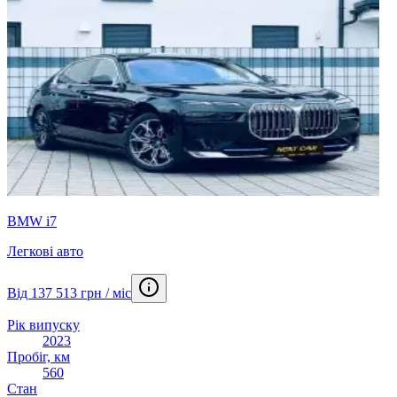
BMW i7
Легкові авто
Від 137 513 грн / міс
Рік випуску
2023
Пробіг, км
560
Стан