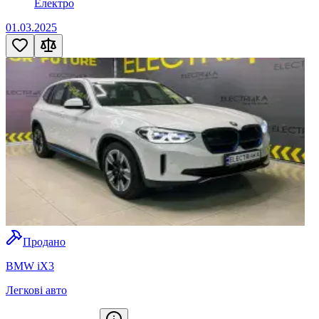
Електро
01.03.2025
Продано
BMW iX3
Легкові авто