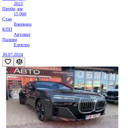
2022
Пробіг, км
15 000
Стан
Вживана
КПП
Автомат
Паливо
Електро
30.07.2024