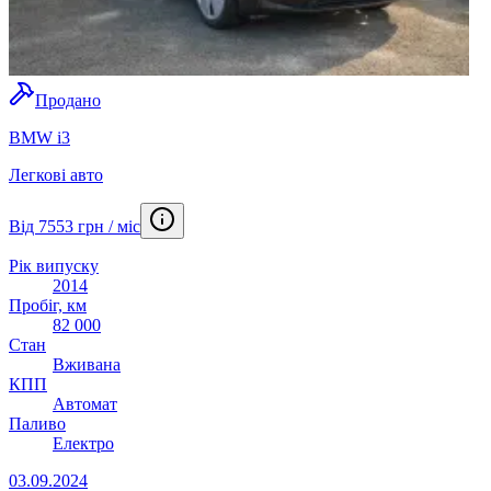
Продано
BMW i3
Легкові авто
Від 7553 грн / міс
Рік випуску
2014
Пробіг, км
82 000
Стан
Вживана
КПП
Автомат
Паливо
Електро
03.09.2024