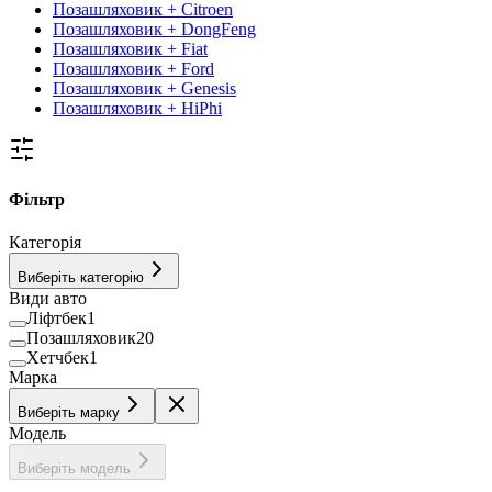
Позашляховик + Citroen
Позашляховик + DongFeng
Позашляховик + Fiat
Позашляховик + Ford
Позашляховик + Genesis
Позашляховик + HiPhi
Фільтр
Категорія
Виберіть категорію
Види авто
Ліфтбек
1
Позашляховик
20
Хетчбек
1
Марка
Виберіть марку
Модель
Виберіть модель