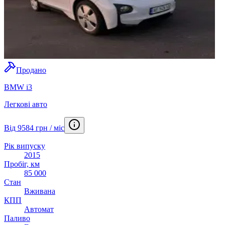
Продано
BMW i3
Легкові авто
Від 9584 грн / міс
Рік випуску
2015
Пробіг, км
85 000
Стан
Вживана
КПП
Автомат
Паливо