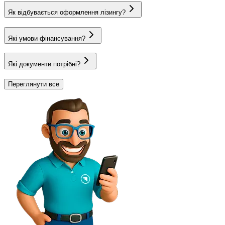
Як відбувається оформлення лізингу?
Які умови фінансування?
Які документи потрібні?
Переглянути все