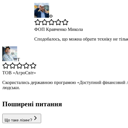
Ф
ФОП Кравченко Микола
Сподобалось, що можна обрати техніку не тільк
Т
ТОВ «АгроСвіт»
Скористались державною програмою «Доступний фінансовий лі
людськи.
Поширені питання
Що таке лізинг?