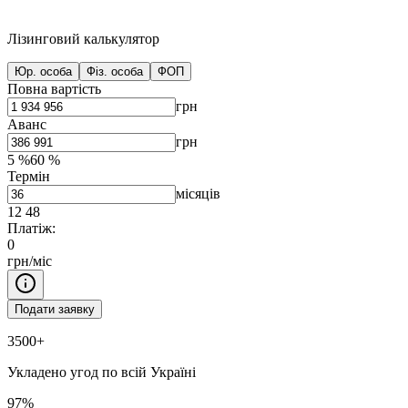
Лізинговий калькулятор
Юр. особа
Фіз. особа
ФОП
Повна вартість
грн
Аванс
грн
5
%
60
%
Термін
місяців
12
48
Платіж:
0
грн/міс
Подати заявку
3500+
Укладено угод по всій Україні
97%