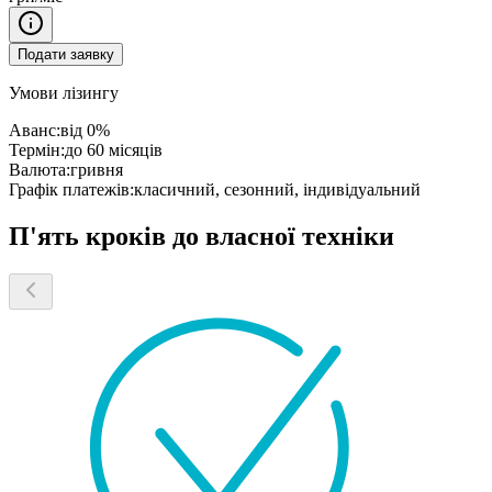
Подати заявку
Умови лізингу
Аванс:
від 0%
Термін:
до 60 місяців
Валюта:
гривня
Графік платежів:
класичний, сезонний, індивідуальний
П'ять кроків до власної техніки