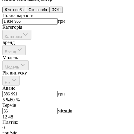
Юр. особа
Фіз. особа
ФОП
Повна вартість
грн
Категорія
Категорія
Бренд
Бренд
Модель
Модель
Рік випуску
Рік
Аванс
грн
5
%
60
%
Термін
місяців
12
48
Платіж:
0
грн/міс