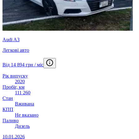
Audi A3
Легкові авто
Від 14 894 грн / міс
Рік випуску
2020
Пробіг, км
111 260
Стан
Вживана
КПП
Не вказано
Паливо
Дизель
10.01.2026