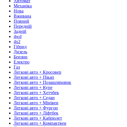
Автомат
Механіка
Нова
Вживана
Повний
Передній
Задній
4wd
4х2
Гібрид
Дизель
Бензин
Електро
Газ
Легкові авто + Кросовер
Легкові авто + Пікап
Легкові авто + Позашляховик
Легкові авто + Купе
Легкові авто + Хетчбек
Легкові авто + Седан
Легкові авто + Мінівен
Легкові авто + Фургон
Легкові авто + Ліфтбек
Легкові авто + Кабріолет
Легкові авто + Компактвен