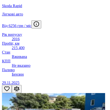
Skoda Rapid
Легкові авто
Від 6256 грн / міс
Рік випуску
2016
Пробіг, км
215 400
Стан
Вживана
КПП
Не вказано
Паливо
Бензин
29.11.2025