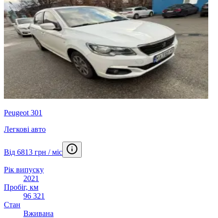
Peugeot 301
Легкові авто
Від 6813 грн / міс
Рік випуску
2021
Пробіг, км
96 321
Стан
Вживана