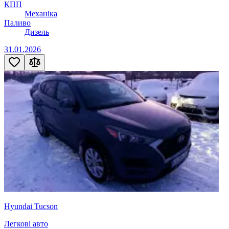
КПП
Механіка
Паливо
Дизель
31.01.2026
Hyundai Tucson
Легкові авто