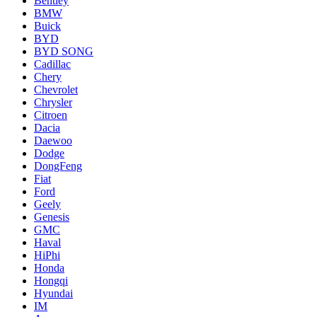
Bentley
BMW
Buick
BYD
BYD SONG
Cadillac
Chery
Chevrolet
Chrysler
Citroen
Dacia
Daewoo
Dodge
DongFeng
Fiat
Ford
Geely
Genesis
GMC
Haval
HiPhi
Honda
Hongqi
Hyundai
IM