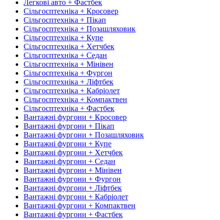
Легкові авто + Фастбек
Сільгосптехніка + Кросовер
Сільгосптехніка + Пікап
Сільгосптехніка + Позашляховик
Сільгосптехніка + Купе
Сільгосптехніка + Хетчбек
Сільгосптехніка + Седан
Сільгосптехніка + Мінівен
Сільгосптехніка + Фургон
Сільгосптехніка + Ліфтбек
Сільгосптехніка + Кабріолет
Сільгосптехніка + Компактвен
Сільгосптехніка + Фастбек
Вантажні фургони + Кросовер
Вантажні фургони + Пікап
Вантажні фургони + Позашляховик
Вантажні фургони + Купе
Вантажні фургони + Хетчбек
Вантажні фургони + Седан
Вантажні фургони + Мінівен
Вантажні фургони + Фургон
Вантажні фургони + Ліфтбек
Вантажні фургони + Кабріолет
Вантажні фургони + Компактвен
Вантажні фургони + Фастбек