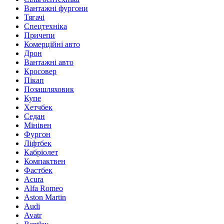
Вантажні фургони
Тягачі
Спецтехніка
Причепи
Комерційні авто
Дрон
Вантажні авто
Кросовер
Пікап
Позашляховик
Купе
Хетчбек
Седан
Мінівен
Фургон
Ліфтбек
Кабріолет
Компактвен
Фастбек
Acura
Alfa Romeo
Aston Martin
Audi
Avatr