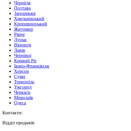
Чернігів
Полтава
Запоріжжя
Хмельницький
Кропивницький
Житомир
Рівне
Луцьк
Вінниця
Львів
Чернівці
Кривий Ріг
Івано-Франківськ
Херсон
Суми
Тернопіль
Ужгород
Черкаси
Миколаїв
Одеса
Контакти
:
Відділ продажів