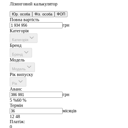
Лізинговий калькулятор
Юр. особа
Фіз. особа
ФОП
Повна вартість
грн
Категорія
Категорія
Бренд
Бренд
Модель
Модель
Рік випуску
Рік
Аванс
грн
5
%
60
%
Термін
місяців
12
48
Платіж:
0