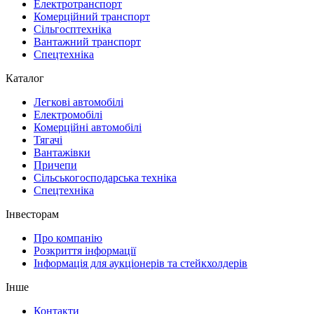
Електротранспорт
Комерційний транспорт
Сільгосптехніка
Вантажний транспорт
Спецтехніка
Каталог
Легкові автомобілі
Електромобілі
Комерційні автомобілі
Тягачі
Вантажівки
Причепи
Сільськогосподарська техніка
Спецтехніка
Інвесторам
Про компанію
Розкриття інформації
Інформація для аукціонерів та стейкхолдерів
Інше
Контакти