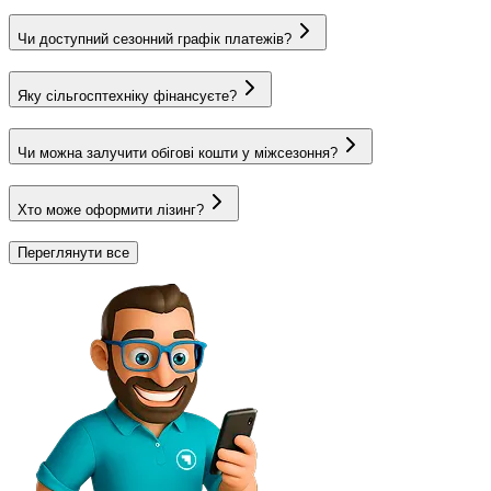
Чи доступний сезонний графік платежів?
Яку сільгосптехніку фінансуєте?
Чи можна залучити обігові кошти у міжсезоння?
Хто може оформити лізинг?
Переглянути все