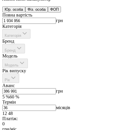
Юр. особа
Фіз. особа
ФОП
Повна вартість
грн
Категорія
Категорія
Бренд
Бренд
Модель
Модель
Рік випуску
Рік
Аванс
грн
5
%
60
%
Термін
місяців
12
48
Платіж:
0
грн/міс