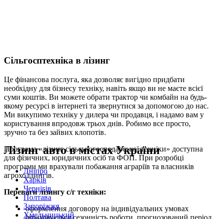
Сільгосптехніка в лізинг
Це фінансова послуга, яка дозволяє вигідно придбати
необхідну для бізнесу техніку, навіть якщо ви не маєте всієї
суми коштів. Ви можете обрати трактор чи комбайн на будь-
якому ресурсі в інтернеті та звернутися за допомогою до нас.
Ми викупимо техніку у дилера чи продавця, і надамо вам у
користування впродовж трьох днів. Робимо все просто,
зручно та без зайвих клопотів.
Лізинг авто в містах України
Програма «лізинг сільськогосподарської техніки» доступна
для фізичних, юридичних осіб та ФОП. При розробці
програми ми врахували побажання аграріїв та власників
Дніпро
агрохолдингів.
Харків
Чернігів
Переваги лізингу с/г техніки:
Полтава
Запоріжжя
оформлення договору на індивідуальних умовах
Хмельницький
(враховується сезонність роботи, прогнозований період