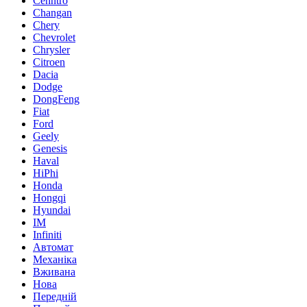
Cenntro
Changan
Chery
Chevrolet
Chrysler
Citroen
Dacia
Dodge
DongFeng
Fiat
Ford
Geely
Genesis
Haval
HiPhi
Honda
Hongqi
Hyundai
IM
Infiniti
Автомат
Механіка
Вживана
Нова
Передній