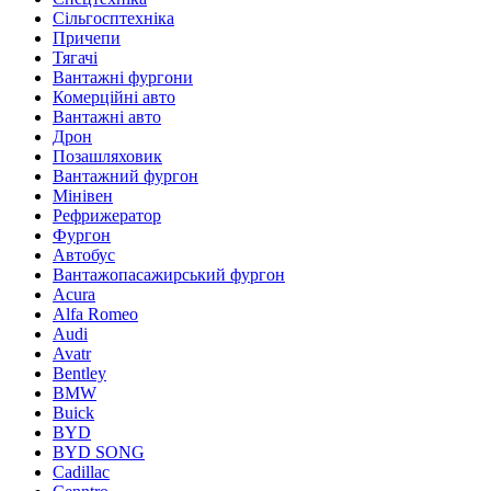
Сільгосптехніка
Причепи
Тягачі
Вантажні фургони
Комерційні авто
Вантажні авто
Дрон
Позашляховик
Вантажний фургон
Мінівен
Рефрижератор
Фургон
Автобус
Вантажопасажирський фургон
Acura
Alfa Romeo
Audi
Avatr
Bentley
BMW
Buick
BYD
BYD SONG
Cadillac