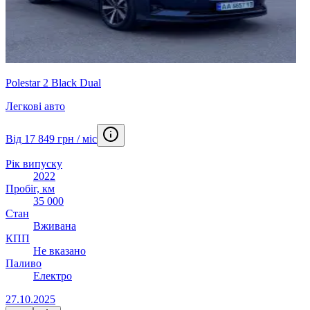
Polestar 2 Black Dual
Легкові авто
Від 17 849 грн / міс
Рік випуску
2022
Пробіг, км
35 000
Стан
Вживана
КПП
Не вказано
Паливо
Електро
27.10.2025