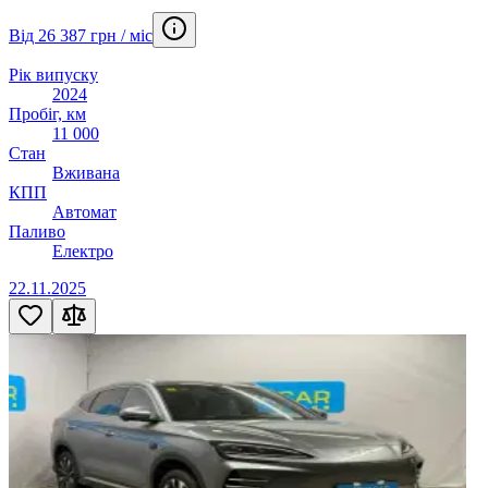
Від 26 387 грн / міс
Рік випуску
2024
Пробіг, км
11 000
Стан
Вживана
КПП
Автомат
Паливо
Електро
22.11.2025