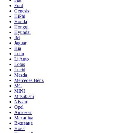
Fiat
Ford
Genesis
HiPhi
Honda
Hongqi
Hyundai
IM
Jaguar
Kia
Letin
Li Auto
Lotus
Lucid
Mazda
Mercedes-Benz
MG
MINI
Mitsubishi
Nissan
Opel
Автомат
Механіка
Вживана
Нова