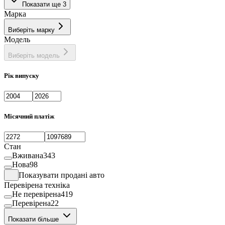
Показати ще 3
Фургон
1
Марка
Хетчбек
16
Виберіть марку
Модель
Виберіть модель
Рік випуску
Місячний платіж
Стан
Вживана
343
Нова
98
Показувати продані авто
Перевірена техніка
Не перевірена
419
Перевірена
22
Показати більше