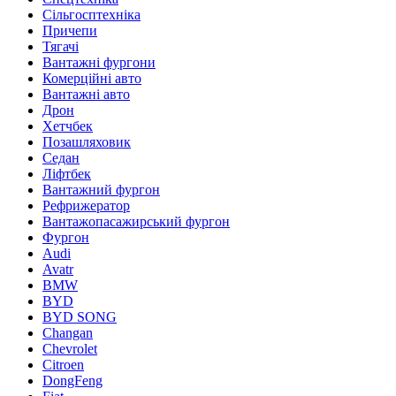
Сільгосптехніка
Причепи
Тягачі
Вантажні фургони
Комерційні авто
Вантажні авто
Дрон
Хетчбек
Позашляховик
Седан
Ліфтбек
Вантажний фургон
Рефрижератор
Вантажопасажирський фургон
Фургон
Audi
Avatr
BMW
BYD
BYD SONG
Changan
Chevrolet
Citroen
DongFeng