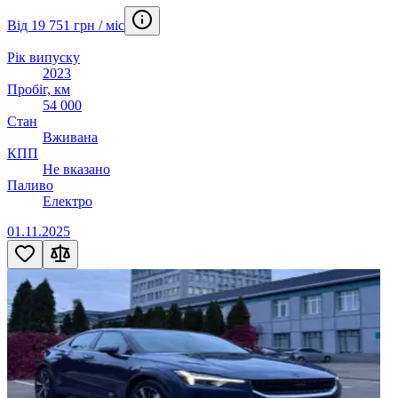
Від 19 751 грн / міс
Рік випуску
2023
Пробіг, км
54 000
Стан
Вживана
КПП
Не вказано
Паливо
Електро
01.11.2025