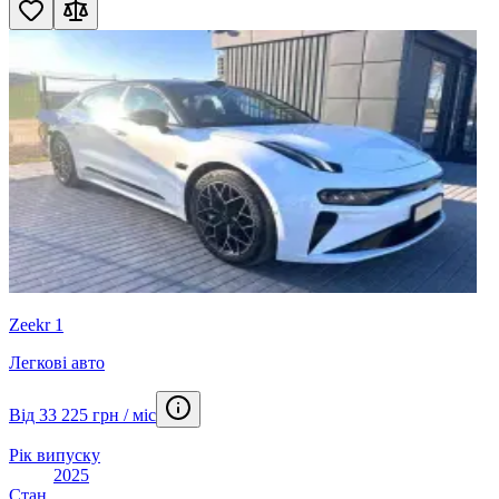
Zeekr 1
Легкові авто
Від 33 225 грн / міс
Рік випуску
2025
Стан