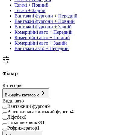
Тягачі + Повний
Тягачі + Задній
Вантажні фургони + Передній
Вантажні фургони + Повний
Вантажні фургони + Задній
Комерційні авто + Передній
Комерційні авто + Повний
Комерційні авто + Задній
Вантажні авто + Передній
Фільтр
Категорія
Виберіть категорію
Види авто
Вантажний фургон
9
Вантажопасажирський фургон
4
Ліфтбек
6
Позашляховик
391
Рефрижератор
1
Седан
10