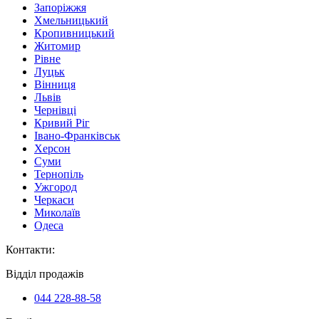
Запоріжжя
Хмельницький
Кропивницький
Житомир
Рівне
Луцьк
Вінниця
Львів
Чернівці
Кривий Ріг
Івано-Франківськ
Херсон
Суми
Тернопіль
Ужгород
Черкаси
Миколаїв
Одеса
Контакти
:
Відділ продажів
044 228-88-58