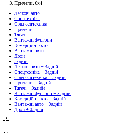
Причепи, 8х4
Легкові авто
Спецтехніка
Сільгосптехніка
Причепи
Тягачі
Вантажні фургони
Комерційні авто
Вантажні авто
Дрон
Задній
Легкові авто + Задній
Спецтехніка + Задній
Сільгосптехніка + Задній
Причепи + Задній
Тягачі + Задній
Вантажні фургони + Задній
Комерційні авто + Задній
Вантажні авто + Задній
Дрон + Задній