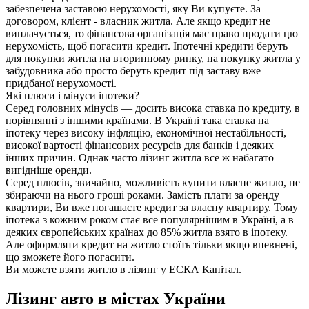
забезпечена заставою нерухомості, яку Ви купуєте. За
договором, клієнт - власник житла. Але якщо кредит не
виплачується, то фінансова організація має право продати цю
нерухомість, щоб погасити кредит. Іпотечні кредити беруть
для покупки житла на вторинному ринку, на покупку житла у
забудовника або просто беруть кредит під заставу вже
придбаної нерухомості.
Які плюси і мінуси іпотеки?
Серед головних мінусів — досить висока ставка по кредиту, в
порівнянні з іншими країнами. В Україні така ставка на
іпотеку через високу інфляцію, економічної нестабільності,
високої вартості фінансових ресурсів для банків і деяких
інших причин. Однак часто лізинг житла все ж набагато
вигідніше оренди.
Серед плюсів, звичайно, можливість купити власне житло, не
збираючи на нього гроші роками. Замість плати за оренду
квартири, Ви вже погашаєте кредит за власну квартиру. Тому
іпотека з кожним роком стає все популярнішим в Україні, а в
деяких європейських країнах до 85% житла взято в іпотеку.
Але оформляти кредит на житло стоїть тільки якщо впевнені,
що зможете його погасити.
Ви можете взяти житло в лізинг у ЕСКА Капітал.
Лізинг авто в містах України