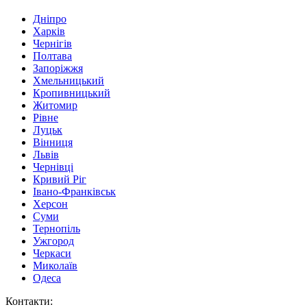
Дніпро
Харків
Чернігів
Полтава
Запоріжжя
Хмельницький
Кропивницький
Житомир
Рівне
Луцьк
Вінниця
Львів
Чернівці
Кривий Ріг
Івано-Франківськ
Херсон
Суми
Тернопіль
Ужгород
Черкаси
Миколаїв
Одеса
Контакти
: