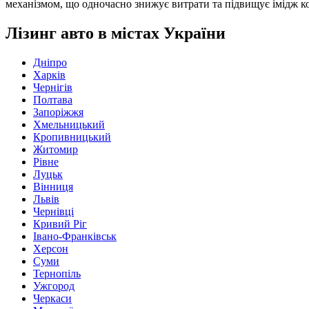
механізмом, що одночасно знижує витрати та підвищує імідж комп
Лізинг авто в містах України
Дніпро
Харків
Чернігів
Полтава
Запоріжжя
Хмельницький
Кропивницький
Житомир
Рівне
Луцьк
Вінниця
Львів
Чернівці
Кривий Ріг
Івано-Франківськ
Херсон
Суми
Тернопіль
Ужгород
Черкаси