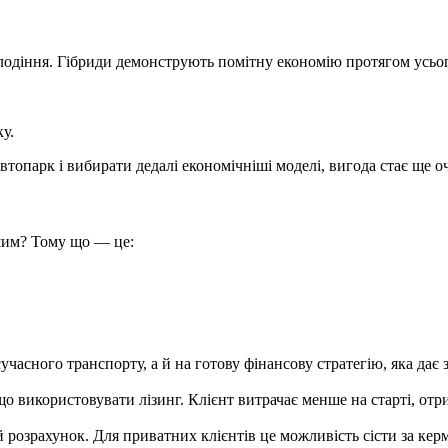
олодіння. Гібриди демонструють помітну економію протягом усьог
у.
втопарк і вибирати дедалі економічніші моделі, вигода стає ще 
шим? Тому що — це:
асного транспорту, а й на готову фінансову стратегію, яка дає з
о використовувати лізинг. Клієнт витрачає менше на старті, отри
 розрахунок. Для приватних клієнтів це можливість сісти за керм