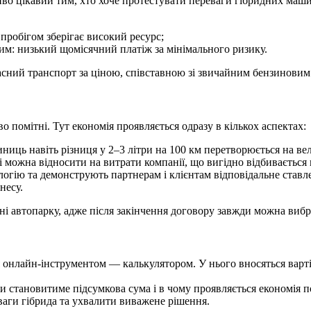
иво цікавий тим, хто хоче протестувати переваги гібридних маши
з пробігом зберігає високий ресурс;
им: низький щомісячний платіж за мінімального ризику.
сний транспорт за ціною, співставною зі звичайним бензиновим
 помітні. Тут економія проявляється одразу в кількох аспектах:
ниць навіть різниця у 2–3 літри на 100 км перетворюється на ве
ожна відносити на витрати компанії, що вигідно відбивається н
ологію та демонструють партнерам і клієнтам відповідальне ста
несу.
ні автопарку, адже після закінчення договору завжди можна вибр
 онлайн-інструментом — калькулятором. У нього вносяться вартіст
ьки становитиме підсумкова сума і в чому проявляється економія 
ваги гібрида та ухвалити виважене рішення.