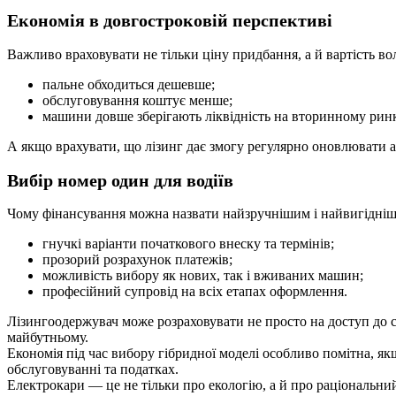
Економія в довгостроковій перспективі
Важливо враховувати не тільки ціну придбання, а й вартість в
пальне обходиться дешевше;
обслуговування коштує менше;
машини довше зберігають ліквідність на вторинному ринк
А якщо врахувати, що лізинг дає змогу регулярно оновлювати а
Вибір номер один для водіїв
Чому фінансування можна назвати найзручнішим і найвигідні
гнучкі варіанти початкового внеску та термінів;
прозорий розрахунок платежів;
можливість вибору як нових, так і вживаних машин;
професійний супровід на всіх етапах оформлення.
Лізингоодержувач може розраховувати не просто на доступ до суч
майбутньому.
Економія під час вибору гібридної моделі особливо помітна, якщ
обслуговуванні та податках.
Електрокари — це не тільки про екологію, а й про раціональний