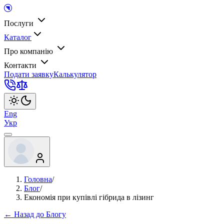
Послуги
Каталог
Про компанію
Контакти
Подати заявку
Калькулятор
Eng
Укр
Головна
/
Блог
/
Економія при купівлі гібрида в лізинг
← Назад до Блогу