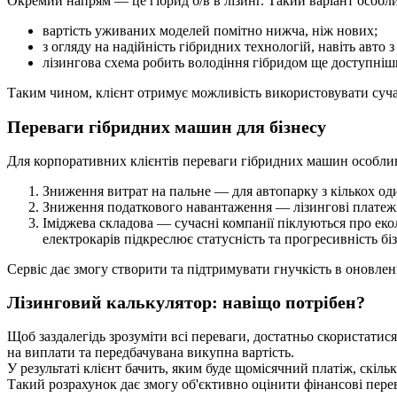
Окремий напрям — це гібрид б/в в лізинг. Такий варіант особл
вартість уживаних моделей помітно нижча, ніж нових;
з огляду на надійність гібридних технологій, навіть авто 
лізингова схема робить володіння гібридом ще доступніш
Таким чином, клієнт отримує можливість використовувати суча
Переваги гібридних машин для бізнесу
Для корпоративних клієнтів переваги гібридних машин особливо
Зниження витрат на пальне — для автопарку з кількох оди
Зниження податкового навантаження — лізингові платежі м
Іміджева складова — сучасні компанії піклуються про ек
електрокарів підкреслює статусність та прогресивність біз
Сервіс дає змогу створити та підтримувати гнучкість в оновлен
Лізинговий калькулятор: навіщо потрібен?
Щоб заздалегідь зрозуміти всі переваги, достатньо скористатися
на виплати та передбачувана викупна вартість.
У результаті клієнт бачить, яким буде щомісячний платіж, скіл
Такий розрахунок дає змогу об'єктивно оцінити фінансові пере