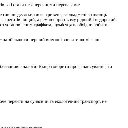
сів, які стали незаперечними перевагами:
ктиві це десятки тисяч гривень, заощаджені в гаманці.
 агрегатів вищий, а ремонт при цьому рідший і недорогий.
 з установленим графіком, щомісяця необхідно робити
Можна збільшити перший внесок і знизити щомісячне
 бензинові аналоги. Якщо говорити про фінансування, то
оче перейти на сучасний та екологічний транспорт, не