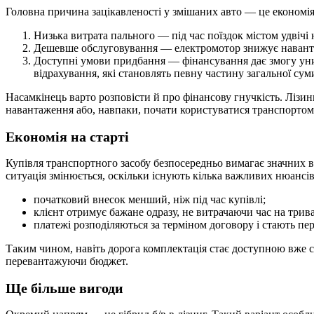
Головна причина зацікавленості у змішаних авто — це економія.
Низька витрата пального — під час поїздок містом удвічі
Дешевше обслуговування — електромотор знижує навантаже
Доступні умови придбання — фінансування дає змогу уни
відрахування, які становлять певну частину загальної сум
Насамкінець варто розповісти й про фінансову гнучкість. Лізи
навантаження або, навпаки, почати користуватися транспортом
Економія на старті
Купівля транспортного засобу безпосередньо вимагає значних в
ситуація змінюється, оскільки існують кілька важливих нюансів
початковий внесок менший, ніж під час купівлі;
клієнт отримує бажане одразу, не витрачаючи час на трив
платежі розподіляються за терміном договору і стають п
Таким чином, навіть дорога комплектація стає доступною вже сь
перевантажуючи бюджет.
Ще більше вигоди