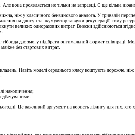
 Але вона проявляється не тільки на заправці. Є ще кілька нюан
 нижча, ніж у класичного бензинового аналога. У тривалій перспе
ння на двигун та акумулятор завдяки рекуперації, тому ресурс
кнути великих одноразових витрат. Внески здійснюються згідно
и.
нг гібрида дає змогу підібрати оптимальний формат співпраці. 
 майже без стартових витрат.
кладень. Навіть моделі середнього класу коштують дорожче, ніж
:
алі накопичення;
ередбачуваними.
огодні. Це важливий аргумент на користь лізингу для тих, хто х