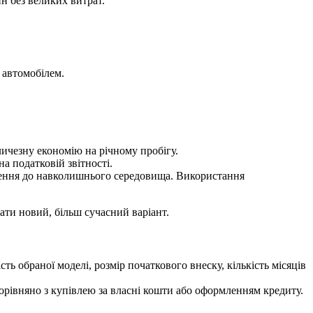
н без великих витрат.
 автомобілем.
личезну економію на річному пробігу.
а податковій звітності.
влення до навколишнього середовища. Використання
ати новий, більш сучасний варіант.
ь обраної моделі, розмір початкового внеску, кількість місяців
порівняно з купівлею за власні кошти або оформленням кредиту.