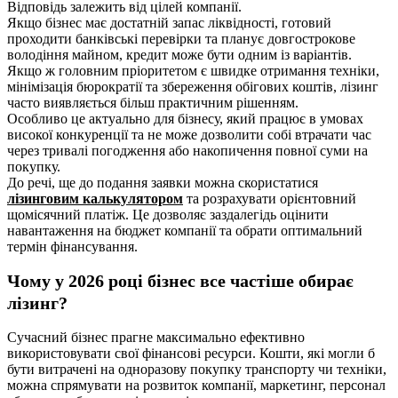
Відповідь залежить від цілей компанії.
Якщо бізнес має достатній запас ліквідності, готовий
проходити банківські перевірки та планує довгострокове
володіння майном, кредит може бути одним із варіантів.
Якщо ж головним пріоритетом є швидке отримання техніки,
мінімізація бюрократії та збереження обігових коштів, лізинг
часто виявляється більш практичним рішенням.
Особливо це актуально для бізнесу, який працює в умовах
високої конкуренції та не може дозволити собі втрачати час
через тривалі погодження або накопичення повної суми на
покупку.
До речі, ще до подання заявки можна скористатися
лізинговим калькулятором
та розрахувати орієнтовний
щомісячний платіж. Це дозволяє заздалегідь оцінити
навантаження на бюджет компанії та обрати оптимальний
термін фінансування.
Чому у 2026 році бізнес все частіше обирає
лізинг?
Сучасний бізнес прагне максимально ефективно
використовувати свої фінансові ресурси. Кошти, які могли б
бути витрачені на одноразову покупку транспорту чи техніки,
можна спрямувати на розвиток компанії, маркетинг, персонал