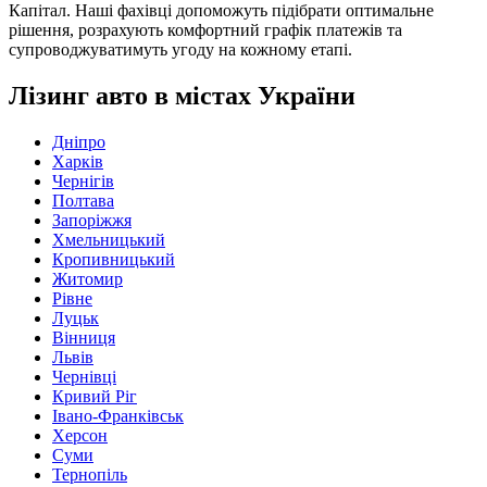
Капітал. Наші фахівці допоможуть підібрати оптимальне
рішення, розрахують комфортний графік платежів та
супроводжуватимуть угоду на кожному етапі.
Лізинг авто в містах України
Дніпро
Харків
Чернігів
Полтава
Запоріжжя
Хмельницький
Кропивницький
Житомир
Рівне
Луцьк
Вінниця
Львів
Чернівці
Кривий Ріг
Івано-Франківськ
Херсон
Суми
Тернопіль