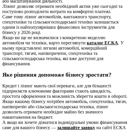
або масштабування діяльності.
Лізинг дозволяє отримати необхідний актив уже сьогодні та
поступово розподілити витрати на комфортні платежі.
Саме тому лізинг автомобілів, вантажного транспорту,
спецтехніки та сільськогосподарської техніки залишається
одним із найпопулярніших фінансових інструментів для
бізнесу у 2026 році.
Якщо ви ще не визначилися з конкретною моделлю
автомобіля чи техніки, варто переглянути
каталог ЕСКА
. У
ньому представлені легкові автомобілі, комерційний
транспорт, тягачі, напівпричепи, спецтехніка та
сільськогосподарська техніка, які вже доступні для
фінансування.
Яке рішення допоможе бізнесу зростати?
Кредит і лізинг мають свої переваги, але для більшості
підприємств ключовими факторами стають швидкість,
простота оформлення та можливість зберегти кошти в обороті.
Якщо вашому бізнесу потрібен автомобіль, спецтехніка, тягач,
напівпричіп або сільськогосподарська техніка, лізинг
дозволить отримати необхідне майно без значного
навантаження на бюджет.
А якщо ви хочете дізнатися індивідуальні умови фінансування
саме для вашого бізнесу —
залишайте заявку
на сайті ЕСКА