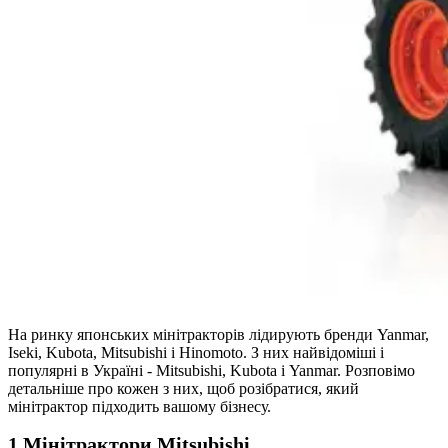
На ринку японських мінітракторів лідирують бренди Yanmar,
Iseki, Kubota, Mitsubishi і Hinomotо. З них найвідоміші і
популярні в Україні - Mitsubishi, Kubota і Yanmar. Розповімо
детальніше про кожен з них, щоб розібратися, який
мінітрактор підходить вашому бізнесу.
1.Мінітрактори Mitsubishi