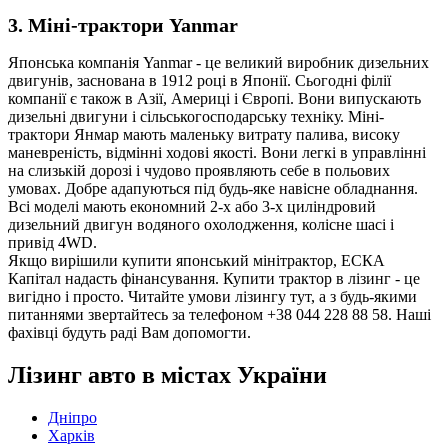
3. Міні-трактори Yanmar
Японська компанія Yanmar - це великий виробник дизельних
двигунів, заснована в 1912 році в Японії. Сьогодні філії
компанії є також в Азії, Америці і Європі. Вони випускають
дизельні двигуни і сільськогосподарську техніку. Міні-
трактори Янмар мають маленьку витрату палива, високу
маневреність, відмінні ходові якості. Вони легкі в управлінні
на слизькій дорозі і чудово проявляють себе в польових
умовах. Добре адапуються під будь-яке навісне обладнання.
Всі моделі мають економний 2-х або 3-х циліндровий
дизельний двигун водяного охолодження, колісне шасі і
привід 4WD.
Якщо вирішили купити японський мінітрактор, ЕСКА
Капітал надасть фінансування. Купити трактор в лізинг - це
вигідно і просто. Читайте умови лізингу тут, а з будь-якими
питаннями звертайтесь за телефоном +38 044 228 88 58. Наші
фахівці будуть раді Вам допомогти.
Лізинг авто в містах України
Дніпро
Харків