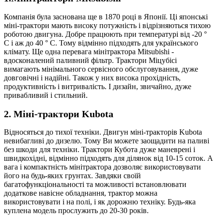
Компанія була заснована ще в 1870 році в Японії. Ці японські
міні-трактори мають високу потужність і відрізняються тихою
роботою двигуна. Добре працюють при температурі від -20 °
С і аж до 40 ° С. Тому відмінно підходять для українського
клімату. Ще одна перевага мінітрактора Mitsubishi -
вдосконалений паливний фільтр. Трактори Міцубісі
вимагають мінімального сервісного обслуговування, дуже
довговічні і надійні. Також у них висока прохідність,
продуктивність і витривалість. І дизайн, звичайно, дуже
привабливий і стильний.
2. Міні-трактори Kubota
Відносяться до тихої техніки. Двигун міні-тракторів Kubota
невибагливі до дизелю. Тому Ви можете заощадити на паливі
без шкоди для техніки. Трактори Кубота дуже маневрені і
швидкохідні, відмінно підходять для ділянок від 10-15 соток. А
вага і компактність мінітрактора дозволяє використовувати
його на будь-яких грунтах. Завдяки своїй
багатофункціональності та можливості встановлювати
додаткове навісне обладнання, трактор можна
використовувати і на полі, і як дорожню техніку. Будь-яка
куплена модель прослужить до 20-30 років.