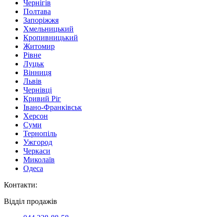
Чернігів
Полтава
Запоріжжя
Хмельницький
Кропивницький
Житомир
Рівне
Луцьк
Вінниця
Львів
Чернівці
Кривий Ріг
Івано-Франківськ
Херсон
Суми
Тернопіль
Ужгород
Черкаси
Миколаїв
Одеса
Контакти
:
Відділ продажів