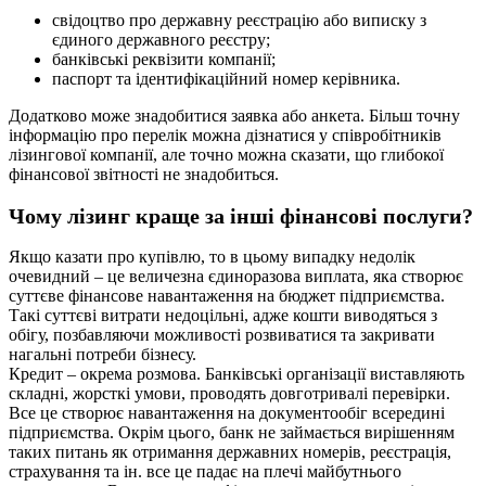
свідоцтво про державну реєстрацію або виписку з
єдиного державного реєстру;
банківські реквізити компанії;
паспорт та ідентифікаційний номер керівника.
Додатково може знадобитися заявка або анкета. Більш точну
інформацію про перелік можна дізнатися у співробітників
лізингової компанії, але точно можна сказати, що глибокої
фінансової звітності не знадобиться.
Чому лізинг краще за інші фінансові послуги?
Якщо казати про купівлю, то в цьому випадку недолік
очевидний – це величезна єдиноразова виплата, яка створює
суттєве фінансове навантаження на бюджет підприємства.
Такі суттєві витрати недоцільні, адже кошти виводяться з
обігу, позбавляючи можливості розвиватися та закривати
нагальні потреби бізнесу.
Кредит – окрема розмова. Банківські організації виставляють
складні, жорсткі умови, проводять довготривалі перевірки.
Все це створює навантаження на документообіг всередині
підприємства. Окрім цього, банк не займається вирішенням
таких питань як отримання державних номерів, реєстрація,
страхування та ін. все це падає на плечі майбутнього