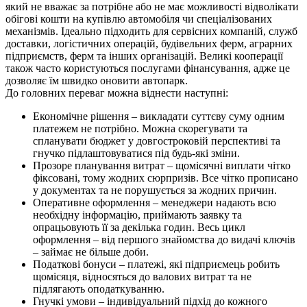
який не вважає за потрібне або не має можливості відволікати
обігові кошти на купівлю автомобіля чи спеціалізованих
механізмів. Ідеально підходить для сервісних компаній, служб
доставки, логістичних операцій, будівельних ферм, аграрних
підприємств, ферм та інших організацій. Великі кооперації
також часто користуються послугами фінансування, адже це
дозволяє їм швидко оновити автопарк.
До головних переваг можна віднести наступні:
Економічне рішення – викладати суттєву суму одним
платежем не потрібно. Можна скорегувати та
спланувати бюджет у довгостроковій перспективі та
гнучко підлаштовуватися під будь-які зміни.
Прозоре планування витрат – щомісячні виплати чітко
фіксовані, тому жодних сюрпризів. Все чітко прописано
у документах та не порушується за жодних причин.
Оперативне оформлення – менеджери надають всю
необхідну інформацію, приймають заявку та
опрацьовують її за декілька годин. Весь цикл
оформлення – від першого знайомства до видачі ключів
– займає не більше доби.
Податкові бонуси – платежі, які підприємець робить
щомісяця, відносяться до валових витрат та не
підлягають оподаткуванню.
Гнучкі умови – індивідуальний підхід до кожного