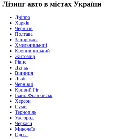
Лізинг авто в містах України
Дніпро
Харків
Чернігів
Полтава
Запоріжжя
Хмельницький
Кропивницький
Житомир
Рівне
Луцьк
Вінниця
Львів
Чернівці
Кривий Ріг
Івано-Франківськ
Херсон
Суми
Тернопіль
Ужгород
Черкаси
Миколаїв
Одеса