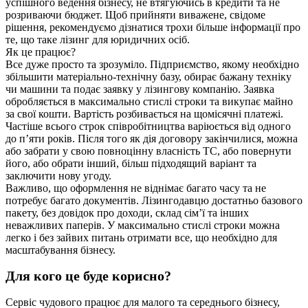
успішного ведення бізнесу, не втягуючись в кредити та не
розриваючи бюджет. Щоб прийняти виважене, свідоме
рішення, рекомендуємо дізнатися трохи більше інформації про
те, що таке лізинг для юридичних осіб.
Як це працює?
Все дуже просто та зрозуміло. Підприємство, якому необхідно
збільшити матеріально-технічну базу, обирає бажану техніку
чи машини та подає заявку у лізингову компанію. Заявка
обробляється в максимально стислі строки та викупає майно
за свої кошти. Вартість розбивається на щомісячні платежі.
Частіше всього строк співробітництва варіюється від одного
до п’яти років. Після того як дія договору закінчилися, можна
або забрати у свою повноцінну власність ТС, або повернути
його, або обрати інший, більш підходящий варіант та
заключити нову угоду.
Важливо, що оформлення не віднімає багато часу та не
потребує багато документів. Лізингодавцю достатньо базового
пакету, без довідок про доходи, склад сім’ї та інших
неважливих паперів. У максимально стислі строки можна
легко і без зайвих питань отримати все, що необхідно для
масштабування бізнесу.
Для кого це буде корисно?
Сервіс чудового працює для малого та середнього бізнесу,