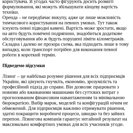
користувача. В угодах часто фігурують досить розмиті
формулювання, які можуть збільшувати кінцеву вартість
техніки.
Оренда – не передбачає викупу, адже це лише можливість
тимчасового користування на певних умовах. Тут також
існують певні підводні камені. Вартість може зростати, якщо
на авто будуть помічені подряпини, знадобиться додаткове
обслуговування або ж будуть порушені ліміти кілометражів.
Складна і далеко не прозора схема, яка підходить лише в тому
випадку, коли транспорт потрібен для виконання певної
роботи в короткий термін.
Підведемо підсумки
Лізинг – це найбільш розумне рішення для всіх підприємців
України, які цінують гнучкіть, економію, зрозумілість та
професійний підхід до справи. Він дозволяє працювати з
новими або вживаними машинами без суттєвих витрат з
прогнозованим фінансовим навантаженням та мінімальною
бюрократією. Вибір марок, моделей та конфігурацій нічим не
обмежений. Для підприємців важливо отримувати рішення,
здатні покращити виробничі процеси, швидко та без зайвих
перепон. Лізингова компанія гарантує негайний результат на
максимально комфортних умовах для всіх учасників угоди.