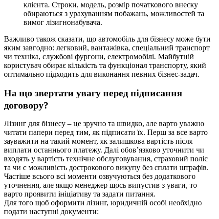
клієнта. Строки, модель, розмір початкового внеску
обираються з урахуванням побажань, можливостей та
вимог лізигнонабувача.
Важливо також сказати, що автомобіль для бізнесу може бути
яким завгодно: легковий, вантажівка, спеціальний транспорт
чи техніка, службові фургони, електромобілі. Майбутній
користувач обирає кількість та функціонал транспорту, який
оптимально підходить для виконання певних бізнес-задач.
На що звертати увагу перед підписання
договору?
Лізинг для бізнесу – це зручно та швидко, але варто уважно
читати папери перед тим, як підписати їх. Перш за все варто
зауважити на такий момент, як залишкова вартість після
виплати останнього платежу. Далі обов’язково уточнити чи
входять у вартість технічне обслуговування, страховий поліс
та чи є можливість дострокового викупу без сплати штрафів.
Частіше всього всі моменти озвучуються без додаткового
уточнення, але якщо менеджер щось випустив з уваги, то
варто проявити ініціативу та задати питання.
Для того щоб оформити лізинг, юридичній особі необхідно
подати наступні документи: