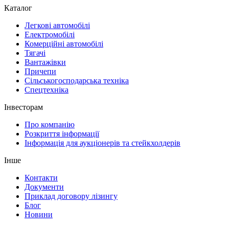
Каталог
Легкові автомобілі
Електромобілі
Комерційні автомобілі
Тягачі
Вантажівки
Причепи
Сільськогосподарська техніка
Спецтехніка
Інвесторам
Про компанію
Розкриття інформації
Інформація для аукціонерів та стейкхолдерів
Інше
Контакти
Документи
Приклад договору лізингу
Блог
Новини