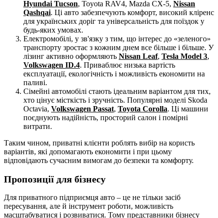
Hyundai Tucson
, Toyota RAV4, Mazda CX-5,
Nissan
Qashqai
. Ці авто забезпечують комфорт, високий кліренс
для українських доріг та універсальність для поїздок у
будь-яких умовах.
Електромобілі, у зв'язку з тим, що інтерес до «зеленого»
транспорту зростає з кожним днем все більше і більше. У
лізинг активно оформляють
Nissan Leaf
,
Tesla Model 3
,
Volkswagen ID.4
. Приваблює низька вартість
експлуатації, екологічність і можливість економити на
паливі.
Сімейні автомобілі стають ідеальним варіантом для тих,
хто цінує місткість і зручність. Популярні моделі Skoda
Octavia,
Volkswagen Passat
,
Toyota Corolla
. Ці машини
поєднують надійність, просторий салон і помірні
витрати.
Таким чином, приватні клієнти роблять вибір на користь
варіантів, які допомагають економити і при цьому
відповідають сучасним вимогам до безпеки та комфорту.
Пропозиції для бізнесу
Для приватного підприємця авто – це не тільки засіб
пересування, але й інструмент роботи, можливість
масштабуватися і розвиватися. Тому представники бізнесу