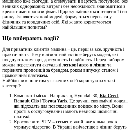
машиною вже сьогодні, а оплачувати її вартість поступово, без
великих одноразових витрат і без необхідності знайомитися з
кредитними пропозиціями. Щороку змінюються тенденції і на
ринку з'являються нові моделі, формуються переваги у
фізичних та юридичних осіб. Які ж авто користуються
найбільшим попитом?
Що вибирають водії?
Для приватних клієнтів машина – це, перш за все, зручність і
практичність. Тому в лізинг найчастіше беруть моделі, які
поєднують комфорт, доступність і надійність. Перед вибором
можна переглянути актуальні
легкові авто в лізинг
та
порівняти пропозиції за брендом, роком випуску, станом і
щомісячним платежем.
Найбільшим попитом у фізичних осіб користуються такі
категорії:
Компактні міські. Наприклад, Hyundai i30,
Kia Ceed
,
Renault Clio
і
Toyota Yaris
. Це зручні, економічні моделі,
які підходять для повсякденних поїздок по місту. Вони
прості в обслуговуванні і мають невисокі щомісячні
платежі.
Кросовери та SUV – сегмент, який вже кілька років
утримує лідерство. В Україні найчастіше в лізинг беруть