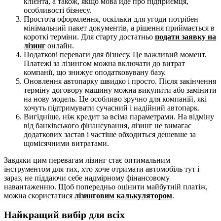
клієнта, а також, якщо мова йде про підприємця,
особливості бізнесу.
Простота оформлення, оскільки для угоди потрібен
мінімальний пакет документів, а рішення приймається в
короткі терміни. Для старту достатньо
подати заявку на
лізинг
онлайн.
Податкові переваги для бізнесу. Це важливий момент.
Платежі за лізингом можна включати до витрат
компанії, що знижує оподатковувану базу.
Оновлення автопарку швидко і просто. Після закінчення
терміну договору машину можна викупити або замінити
на нову модель. Це особливо зручно для компаній, які
хочуть підтримувати сучасний і надійний автопарк.
Вигідніше, ніж кредит за всіма параметрами. На відміну
від банківського фінансування, лізинг не вимагає
додаткових застав і частіше обходиться дешевше за
щомісячними витратами.
Завдяки цим перевагам лізинг стає оптимальним
інструментом для тих, хто хоче отримати автомобіль тут і
зараз, не піддаючи себе надмірному фінансовому
навантаженню. Щоб попередньо оцінити майбутній платіж,
можна скористатися
лізинговим калькулятором
.
Найкращий вибір для всіх