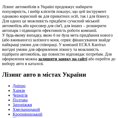
Лізинг автомобілів в Україні продовжує набирати
популярність, і вибір клієнтів показує, що цей інструмент
однаково корисний як для приватних осіб, так і для бізнесу.
Для одних це можливість придбати сучасний міський
автомобіль або кросовер для сім'ї, для інших – розширити
автопарк і підвищити ефективність роботи компанії.
У будь-якому випадку, якою б не була мета придбання нового
(або вживаного) залізного коня, сервіс фінансування знайде
найкращі умови для співпраці. У компанії ЕСКА Капітал
вигідні умови для оформлення лізингу та можливість
підібрати автомобіль, що повністю відповідає потребам. Для
оформлення можна
залишити заявку на сайті
або перейти до
вибору авто в каталозі.
Лізинг авто в містах України
Дніпро
Харків
Чернігів
Полтава
Запоріжжя
Хмельницький
Кропивницький