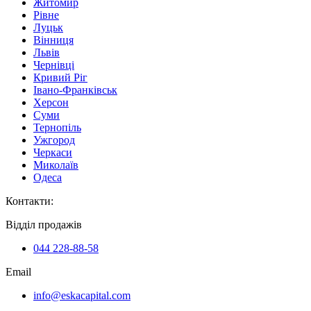
Житомир
Рівне
Луцьк
Вінниця
Львів
Чернівці
Кривий Ріг
Івано-Франківськ
Херсон
Суми
Тернопіль
Ужгород
Черкаси
Миколаїв
Одеса
Контакти
:
Відділ продажів
044 228-88-58
Email
info@eskacapital.com