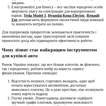
завдань.
Електромобілі для бізнесу – все частіше юридичні особи
звертають увагу на електрокари для корпоративних
парків.
Tesla Model 3
,
Hyundai Kona Electric
,
Renault
Zoe
допомагають формувати екологічний імідж компанії
та знижують витрати на паливо.
Для підприємців пріоритетом залишаються практичність і
економічна вигода, адже транспортний засіб повинен
приносити дохід або підвищувати ефективність роботи.
Чому лізинг стає найкращим інструментом
для купівлі авто
Ринок України показує, що все більше клієнтів, як фізичних,
так і юридичних, роблять вибір на користь сервісу
фінансування. Причини очевидні:
Відсутність великих стартових вкладень, адже щоб
почати користуватися автомобілем, достатньо
авансового платежу. Це в рази простіше, ніж оплачувати
повну вартість відразу.
Гнучкі умови. Лізингодавець допомагає підібрати
зручний графік платежів, враховуючи можливості