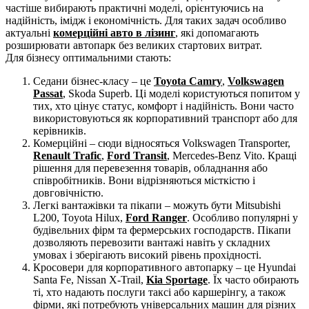
частіше вибирають практичні моделі, орієнтуючись на
надійність, імідж і економічність. Для таких задач особливо
актуальні
комерційні авто в лізинг
, які допомагають
розширювати автопарк без великих стартових витрат.
Для бізнесу оптимальними стають:
Седани бізнес-класу – це
Toyota Camry
,
Volkswagen
Passat
, Skoda Superb. Ці моделі користуються попитом у
тих, хто цінує статус, комфорт і надійність. Вони часто
використовуються як корпоративний транспорт або для
керівників.
Комерційні – сюди відносяться Volkswagen Transporter,
Renault Trafic
,
Ford Transit
, Mercedes-Benz Vito. Кращі
рішення для перевезення товарів, обладнання або
співробітників. Вони відрізняються місткістю і
довговічністю.
Легкі вантажівки та пікапи – можуть бути Mitsubishi
L200, Toyota Hilux,
Ford Ranger
. Особливо популярні у
будівельних фірм та фермерських господарств. Пікапи
дозволяють перевозити вантажі навіть у складних
умовах і зберігають високий рівень прохідності.
Кросовери для корпоративного автопарку – це Hyundai
Santa Fe, Nissan X-Trail,
Kia Sportage
. Їх часто обирають
ті, хто надають послуги таксі або каршерінгу, а також
фірми, які потребують універсальних машин для різних