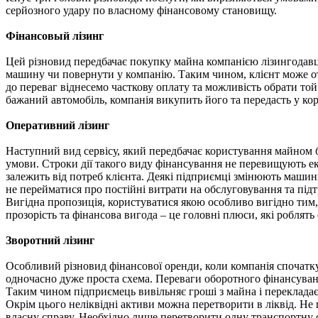
серйозного удару по власному фінансовому становищу.
Фінансовый лізинг
Цей різновид передбачає покупку майна компанією лізингодавце
машину чи повернути у компанію. Таким чином, клієнт може отр
до переваг віднесемо часткову оплату та можливість обрати той
бажаний автомобіль, компанія викупить його та передасть у ко
​Оперативний лізинг
​Наступний вид сервісу, який передбачає користування майном б
умови. Строки дії такого виду фінансування не перевищують е
залежить від потреб клієнта. Деякі підприємці змінюють машин
не перейматися про постійні витрати на обслуговування та під
Вигідна пропозиція, користуватися якою особливо вигідно тим, 
прозорість та фінансова вигода – це головні плюси, які роблят
​Зворотний лізинг
Особливий різновид фінансової оренди, коли компанія спочатку 
одночасно дуже проста схема. Переваги оборотного фінансуван
Таким чином підприємець вивільняє гроші з майна і перекладає 
Окрім цього неліквідні активи можна перетворити в ліквід. Не
власну справу. Необхідно лише перетворити одну транспортну