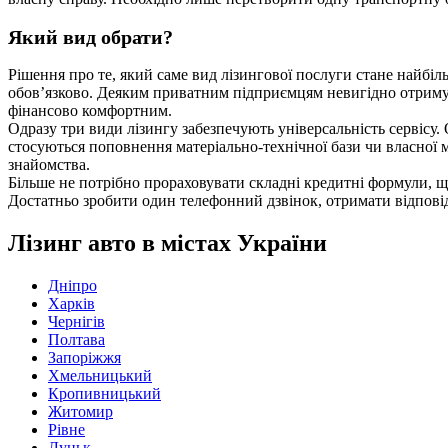
Який вид обрати?
Рішення про те, який саме вид лізингової послуги стане найбі
обов’язково. Деяким приватним підприємцям невигідно отримува
фінансово комфортним.
Одразу три види лізингу забезпечують універсальність сервісу
стосуються поповнення матеріально-технічної бази чи власної м
знайомства.
Більше не потрібно прораховувати складні кредитні формули, що
Достатньо зробити один телефонний дзвінок, отримати відповід
Лізинг авто в містах України
Дніпро
Харків
Чернігів
Полтава
Запоріжжя
Хмельницький
Кропивницький
Житомир
Рівне
Луцьк