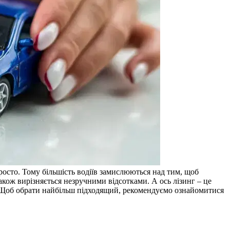
росто. Тому більшість водіїв замислюються над тим, щоб
акож вирізняється незручними відсотками. А ось лізинг – це
. Щоб обрати найбільш підходящий, рекомендуємо ознайомитися