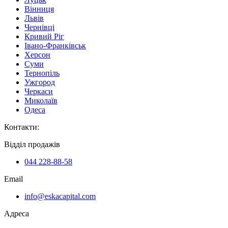
Вінниця
Львів
Чернівці
Кривий Ріг
Івано-Франківськ
Херсон
Суми
Тернопіль
Ужгород
Черкаси
Миколаїв
Одеса
Контакти
:
Відділ продажів
044 228-88-58
Email
info@eskacapital.com
Адреса