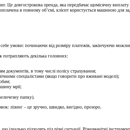
зинг. Це довгострокова оренда, яка передбачає щомісячну виплату
 виплачена в повному об’ємі, клієнт користується машиною для за
я себе умови: починаючи від розміру платежів, закінчуючи можл
к потрапляють декілька головних:
ям документів, в тому числі полісу страхування;
ічними спеціалістами (якщо говорити про вживані моделі);
обам;
шину мрії;
величезну папку).
вок: лізинг – це зручно, швидко, вигідно, прозоро.
 що ідеально підходять під різні ситуації. Різноманітні інструм