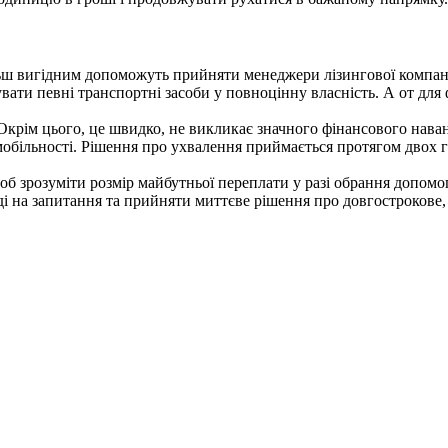
льш вигідним допоможуть прийняти менеджери лізингової компанії
ти певні транспортні засоби у повноцінну власність. А от для 
. Окрім цього, це швидко, не викликає значного фінансового нав
обільності. Рішення про ухвалення приймається протягом двох го
б зрозуміти розмір майбутньої переплати у разі обрання допомог
і на запитання та прийняти миттєве рішення про довгострокове,