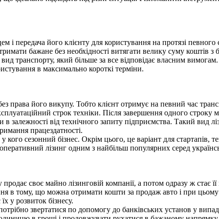
м і передача його клієнту для користування на протязі певного 
имати бажане без необхідності витягати велику суму коштів з б
 вид транспорту, який більше за все відповідає власним вимогам.
ристування в максимально короткі терміни.
ез права його викупу. Тобто клієнт отримує на певний час транс
ксплуатаційний строк техніки. Після завершення одного строку
и в залежності від технічного запиту підприємства. Такий вид л
тримання працездатності.
у кого сезонний бізнес. Окрім цього, це варіант для стартапів, т
ь оперативний лізинг одним з найбільш популярних серед українс
продає своє майно лізинговій компанії, а потом одразу ж стає її
ня в тому, що можна отримати кошти за продаж авто і при цьому 
їх у розвиток бізнесу.
 потрібно звертатися по допомогу до банківських установ у випад
 одиницю в гроші і продовжувати рухатися в бажаному напрямку.