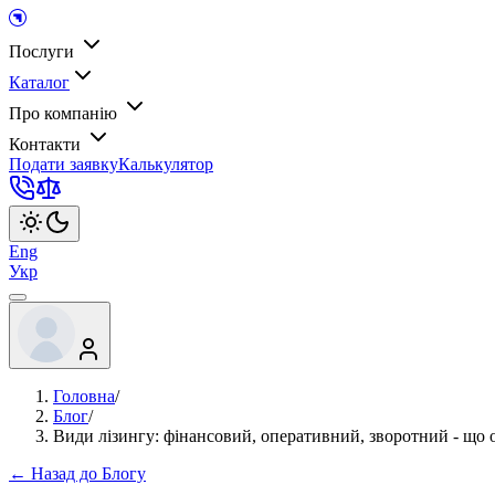
Послуги
Каталог
Про компанію
Контакти
Подати заявку
Калькулятор
Eng
Укр
Головна
/
Блог
/
Види лізингу: фінансовий, оперативний, зворотний - що 
← Назад до Блогу