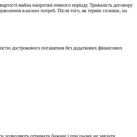
 вартості майна напротязі певного періоду. Тривалість договору
доволення власних потреб. Після того, як термін спливає, на
ивістю дострокового погашення без додаткових фінансових
енти дозволяють отримати бажане і при цьому не завдати