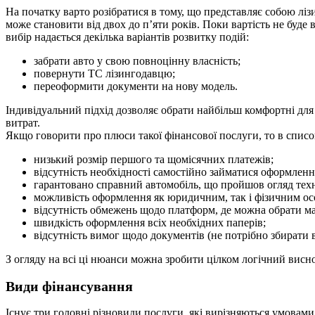
​На початку варто розібратися в тому, що представляє собою лі
може становити від двох до п’яти років. Поки вартість не буде
вибір надається декілька варіантів розвитку подій:
​забрати авто у свою повноцінну власність;
повернути ТС лізингодавцю;
переоформити документи на нову модель.
Індивідуальний підхід дозволяє обрати найбільш комфортні дл
витрат.
Якщо говорити про плюси такої фінансової послуги, то в списо
низький розмір першого та щомісячних платежів;
відсутність необхідності самостійно займатися оформленн
гарантовано справний автомобіль, що пройшов огляд техн
можливість оформлення як юридичним, так і фізичним ос
відсутність обмежень щодо платформ, де можна обрати ма
швидкість оформлення всіх необхідних паперів;
відсутність вимог щодо документів (не потрібно збирати 
З огляду на всі ці нюанси можна зробити цілком логічний висно
Види фінансування
Існує три головні різновиди послуги, які вирізняються умовами,