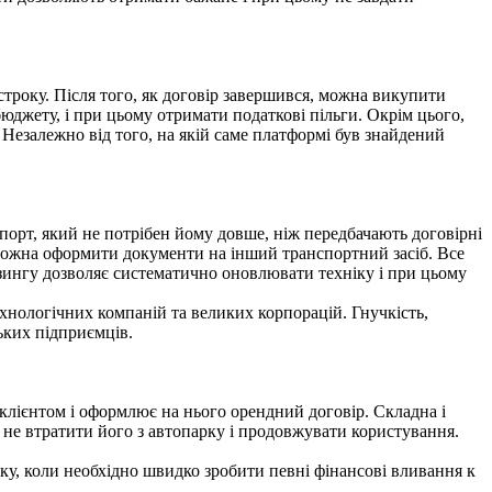
строку. Після того, як договір завершився, можна викупити
юджету, і при цьому отримати податкові пільги. Окрім цього,
 Незалежно від того, на якій саме платформі був знайдений
порт, який не потрібен йому довше, ніж передбачають договірні
 можна оформити документи на інший транспортний засіб. Все
ізингу дозволяє систематично оновлювати техніку і при цьому
ехнологічних компаній та великих корпорацій. Гнучкість,
ьких підприємців.
 клієнтом і оформлює на нього орендний договір. Складна і
не втратити його з автопарку і продовжувати користування.
ку, коли необхідно швидко зробити певні фінансові вливання к