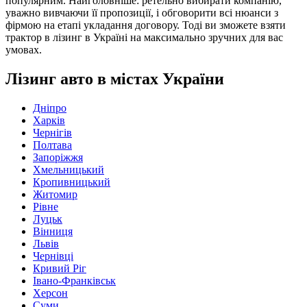
популярним. Найголовніше: ретельно вибирати компанію,
уважно вивчаючи її пропозиції, і обговорити всі нюанси з
фірмою на етапі укладання договору. Тоді ви зможете взяти
трактор в лізинг в Україні на максимально зручних для вас
умовах.
Лізинг авто в містах України
Дніпро
Харків
Чернігів
Полтава
Запоріжжя
Хмельницький
Кропивницький
Житомир
Рівне
Луцьк
Вінниця
Львів
Чернівці
Кривий Ріг
Івано-Франківськ
Херсон
Суми