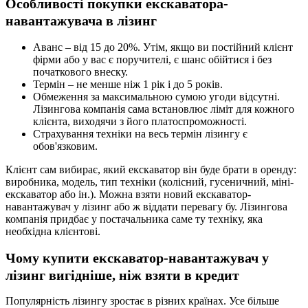
Особливості покупки екскаватора-
навантажувача в лізинг
Аванс – від 15 до 20%. Утім, якщо ви постійний клієнт
фірми або у вас є поручителі, є шанс обійтися і без
початкового внеску.
Термін – не менше ніж 1 рік і до 5 років.
Обмеження за максимальною сумою угоди відсутні.
Лізингова компанія сама встановлює ліміт для кожного
клієнта, виходячи з його платоспроможності.
Страхування техніки на весь термін лізингу є
обов'язковим.
Клієнт сам вибирає, який екскаватор він буде брати в оренду:
виробника, модель, тип техніки (колісний, гусеничний, міні-
екскаватор або ін.). Можна взяти новий екскаватор-
навантажувач у лізинг або ж віддати перевагу бу. Лізингова
компанія придбає у постачальника саме ту техніку, яка
необхідна клієнтові.
Чому купити екскаватор-навантажувач у
лізинг вигідніше, ніж взяти в кредит
Популярність лізингу зростає в різних країнах. Усе більше