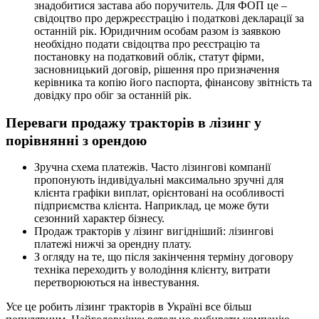
знадобитися застава або поручитель. Для ФОП це –
свідоцтво про держреєстрацію і податкові декларації за
останній рік. Юридичним особам разом із заявкою
необхідно подати свідоцтва про реєстрацію та
постановку на податковий облік, статут фірми,
засновницький договір, рішення про призначення
керівника та копію його паспорта, фінансову звітність та
довідку про обіг за останній рік.
Переваги продажу тракторів в лізинг у
порівнянні з орендою
Зручна схема платежів. Часто лізингові компанії
пропонують індивідуальні максимально зручні для
клієнта графіки виплат, орієнтовані на особливості
підприємства клієнта. Наприклад, це може бути
сезонний характер бізнесу.
Продаж тракторів у лізинг вигідніший: лізингові
платежі нижчі за орендну плату.
З огляду на те, що після закінчення терміну договору
техніка переходить у володіння клієнту, витрати
перетворюються на інвестування.
Усе це робить лізинг тракторів в Україні все більш