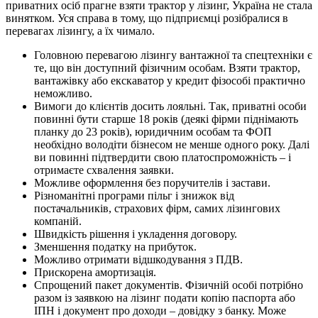
приватних осіб прагне взяти трактор у лізинг, Україна не стала
винятком. Уся справа в тому, що підприємці розібралися в
перевагах лізингу, а їх чимало.
Головною перевагою лізингу вантажної та спецтехніки є
те, що він доступний фізичним особам. Взяти трактор,
вантажівку або екскаватор у кредит фізособі практично
неможливо.
Вимоги до клієнтів досить лояльні. Так, приватні особи
повинні бути старше 18 років (деякі фірми піднімають
планку до 23 років), юридичним особам та ФОП
необхідно володіти бізнесом не менше одного року. Далі
ви повинні підтвердити свою платоспроможність – і
отримаєте схвалення заявки.
Можливе оформлення без поручителів і застави.
Різноманітні програми пільг і знижок від
постачальників, страхових фірм, самих лізингових
компаній.
Швидкість рішення і укладення договору.
Зменшення податку на прибуток.
Можливо отримати відшкодування з ПДВ.
Прискорена амортизація.
Спрощений пакет документів. Фізичній особі потрібно
разом із заявкою на лізинг подати копію паспорта або
ІПН і документ про доходи – довідку з банку. Може