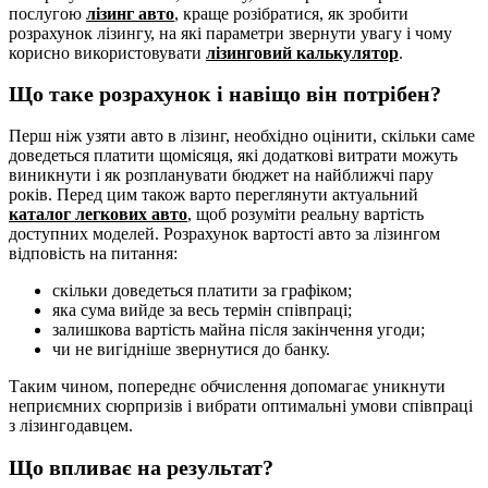
послугою
лізинг авто
, краще розібратися, як зробити
розрахунок лізингу, на які параметри звернути увагу і чому
корисно використовувати
лізинговий калькулятор
.
Що таке розрахунок і навіщо він потрібен?
Перш ніж узяти авто в лізинг, необхідно оцінити, скільки саме
доведеться платити щомісяця, які додаткові витрати можуть
виникнути і як розпланувати бюджет на найближчі пару
років. Перед цим також варто переглянути актуальний
каталог легкових авто
, щоб розуміти реальну вартість
доступних моделей. Розрахунок вартості авто за лізингом
відповість на питання:
скільки доведеться платити за графіком;
яка сума вийде за весь термін співпраці;
залишкова вартість майна після закінчення угоди;
чи не вигідніше звернутися до банку.
Таким чином, попереднє обчислення допомагає уникнути
неприємних сюрпризів і вибрати оптимальні умови співпраці
з лізингодавцем.
Що впливає на результат?