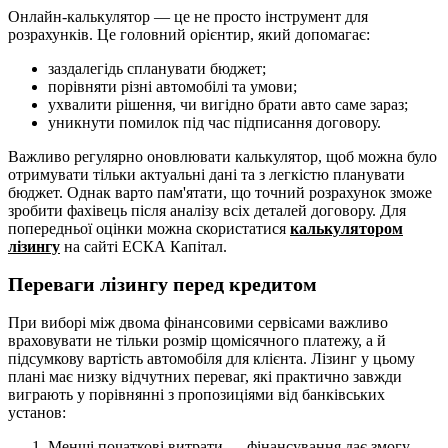
Онлайн-калькулятор — це не просто інструмент для
розрахунків. Це головний орієнтир, який допомагає:
заздалегідь спланувати бюджет;
порівняти різні автомобілі та умови;
ухвалити рішення, чи вигідно брати авто саме зараз;
уникнути помилок під час підписання договору.
Важливо регулярно оновлювати калькулятор, щоб можна було
отримувати тільки актуальні дані та з легкістю планувати
бюджет. Однак варто пам'ятати, що точний розрахунок зможе
зробити фахівець після аналізу всіх деталей договору. Для
попередньої оцінки можна скористатися
калькулятором
лізингу
на сайті ЕСКА Капітал.
Переваги лізингу перед кредитом
При виборі між двома фінансовими сервісами важливо
враховувати не тільки розмір щомісячного платежу, а й
підсумкову вартість автомобіля для клієнта. Лізинг у цьому
плані має низку відчутних переваг, які практично завжди
виграють у порівнянні з пропозиціями від банківських
установ:
Менші початкові витрати — фінансування дає змогу