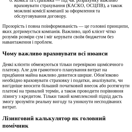
Комісії та страховка — під час розрахунку важливо
враховувати страхування (КАСКО, ОСЦПВ), а також
можливі комісії компанії за оформлення та
обслуговування договору.
Прозорість і повна поінформованість — це головні принципи,
яких дотримується компанія. Важливо, щоб клієнт чітко
розумів розміри сум і міг керувати своїм бюджетом без
навантаження і проблем.
Чому важливо враховувати всі нюанси
Деякі клієнти обмежуються тільки перевіркою щомісячного
платежу. Але для грамотного планування витрат на
придбання майна важливо дивитися ширше. Обов'язково
необхідно враховувати страховку і податки, аналізувати, чи
вигідніше вносити більший початковий внесок або розтягнути
платежі на тривалий термін, а також проводити порівняння
лізингу з кредитом. Тільки такий комплексний підхід дасть
змогу зрозуміти реальну вигоду та уникнути несподіваних
витрат.
Лізинговий калькулятор як головний
помічник