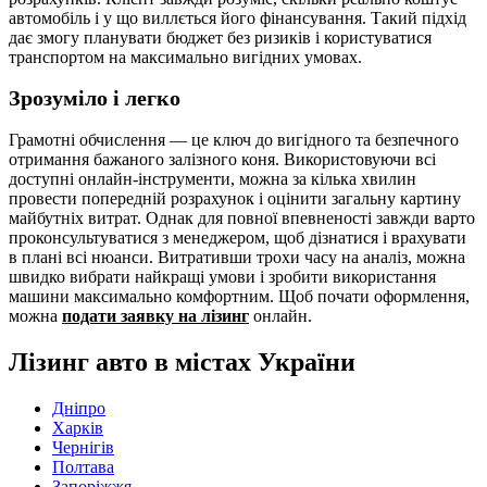
автомобіль і у що виллється його фінансування. Такий підхід
дає змогу планувати бюджет без ризиків і користуватися
транспортом на максимально вигідних умовах.
Зрозуміло і легко
Грамотні обчислення — це ключ до вигідного та безпечного
отримання бажаного залізного коня. Використовуючи всі
доступні онлайн-інструменти, можна за кілька хвилин
провести попередній розрахунок і оцінити загальну картину
майбутніх витрат. Однак для повної впевненості завжди варто
проконсультуватися з менеджером, щоб дізнатися і врахувати
в плані всі нюанси. Витративши трохи часу на аналіз, можна
швидко вибрати найкращі умови і зробити використання
машини максимально комфортним. Щоб почати оформлення,
можна
подати заявку на лізинг
онлайн.
Лізинг авто в містах України
Дніпро
Харків
Чернігів
Полтава
Запоріжжя