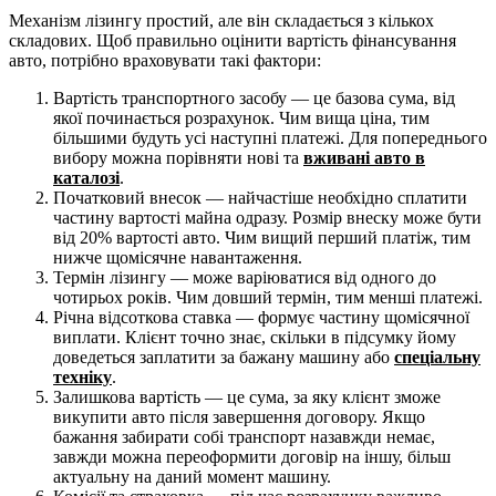
Механізм лізингу простий, але він складається з кількох
складових. Щоб правильно оцінити вартість фінансування
авто, потрібно враховувати такі фактори:
Вартість транспортного засобу — це базова сума, від
якої починається розрахунок. Чим вища ціна, тим
більшими будуть усі наступні платежі. Для попереднього
вибору можна порівняти нові та
вживані авто в
каталозі
.
Початковий внесок — найчастіше необхідно сплатити
частину вартості майна одразу. Розмір внеску може бути
від 20% вартості авто. Чим вищий перший платіж, тим
нижче щомісячне навантаження.
Термін лізингу — може варіюватися від одного до
чотирьох років. Чим довший термін, тим менші платежі.
Річна відсоткова ставка — формує частину щомісячної
виплати. Клієнт точно знає, скільки в підсумку йому
доведеться заплатити за бажану машину або
спеціальну
техніку
.
Залишкова вартість — це сума, за яку клієнт зможе
викупити авто після завершення договору. Якщо
бажання забирати собі транспорт назавжди немає,
завжди можна переоформити договір на іншу, більш
актуальну на даний момент машину.