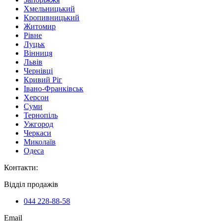
Хмельницький
Кропивницький
Житомир
Рівне
Луцьк
Вінниця
Львів
Чернівці
Кривий Ріг
Івано-Франківськ
Херсон
Суми
Тернопіль
Ужгород
Черкаси
Миколаїв
Одеса
Контакти
:
Відділ продажів
044 228-88-58
Email