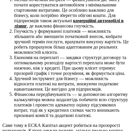
почати користуватися автомобілем з мінімальними
стартовими витратами. Це особливо важливо для
бізнесу, коли потрібно зберегти обігові кошти. Для
підприємців також актуальні
комерційні автомобілі в
лізинг
, де важлива фінансова гнучкість.
Гнучкість у формуванні платежів — можливість
збільшити або зменшити початковий внесок, вибрати
зручний термін послуги, врахувати викупну вартість. Це
робить прорахунок більш адаптованим до реальних
можливостей клієнта.
Економія на переплаті — завдяки структурі договору та
оптимальному розподілу вартості переплата може бути
нижчою, ніж у кредиті. При цьому клієнт отримує
прозорий графік і точне розуміння, як формується ціна.
Зручний інструмент для бізнесу — можливість
відносити платежі на витрати, знижуючи податкове
навантаження. Це вигідно для підприємців.
Фінансова передбачуваність — за допомогою алгоритму
калькулятора можна заздалегідь побачити всю структуру
платежів і провести адекватну оцінку підсумкових
витрат, тоді як у кредитних схемах часто виникають
приховані комісії та додаткові платежі.
Саме тому в ЕСКА Капітал акцент робиться на прозорості
розрахунків. Клієнт завжди розуміє, скільки реально коштує