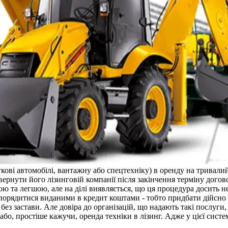
егкові автомобілі, вантажну або спецтехніку) в оренду на трива
ернути його лізинговій компанії після закінчення терміну догов
ю та легшою, але на ділі виявляється, що ця процедура досить н
порядитися виданими в кредит коштами - тобто придбати дійсно 
 без застави. Але довіра до організацій, що надають такі послуг
бо, простіше кажучи, оренда техніки в лізинг. Адже у цієї систем