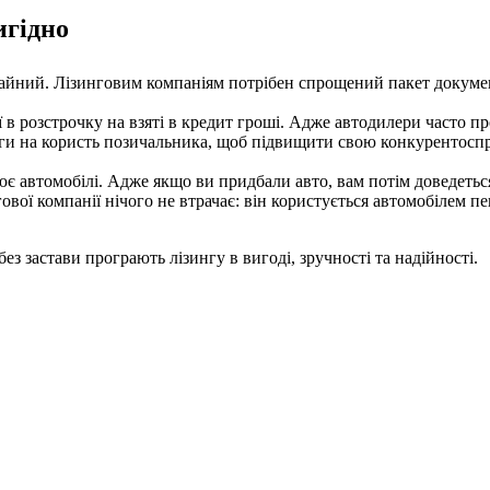
игідно
айний. Лізинговим компаніям потрібен спрощений пакет документі
ї в розстрочку на взяті в кредит гроші. Адже автодилери часто
ьги на користь позичальника, щоб підвищити свою конкурентоспр
ює автомобілі. Адже якщо ви придбали авто, вам потім доведеть
ової компанії нічого не втрачає: він користується автомобілем пе
без застави програють лізингу в вигоді, зручності та надійності.