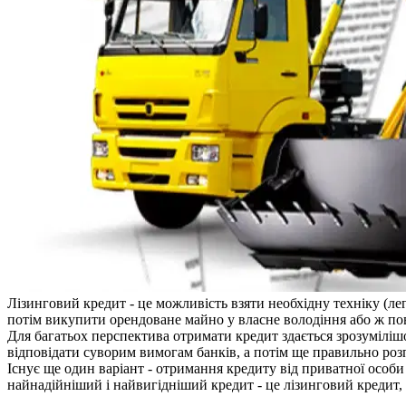
Лізинговий кредит - це можливість взяти необхідну техніку (л
потім викупити орендоване майно у власне володіння або ж пов
Для багатьох перспектива отримати кредит здається зрозумілішо
відповідати суворим вимогам банків, а потім ще правильно роз
Існує ще один варіант - отримання кредиту від приватної особи
найнадійніший і найвигідніший кредит - це лізинговий кредит, а