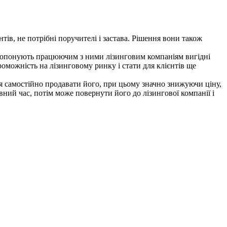
в, не потрібні поручителі і застава. Рішення вони також
 пропонують працюючим з ними лізинговим компаніям вигідні
оможність на лізинговому ринку і стати для клієнтів ще
ся самостійно продавати його, при цьому значно знижуючи ціну,
вний час, потім може повернути його до лізингової компанії і