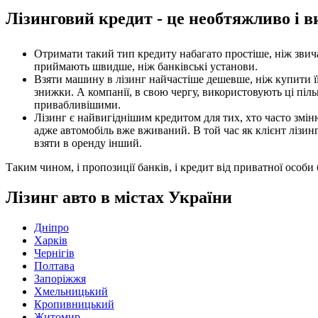
Лізинговий кредит - це необтяжливо і в
Отримати такий тип кредиту набагато простіше, ніж звич
приймають швидше, ніж банківські установи.
Взяти машину в лізинг найчастіше дешевше, ніж купити ї
знижки. А компанії, в свою чергу, використовують ці піл
привабливішими.
Лізинг є найвигіднішим кредитом для тих, хто часто змін
адже автомобіль вже вживаний. В той час як клієнт лізинг
взяти в оренду інший.
Таким чином, і пропозиції банків, і кредит від приватної особи 
Лізинг авто в містах України
Дніпро
Харків
Чернігів
Полтава
Запоріжжя
Хмельницький
Кропивницький
Житомир