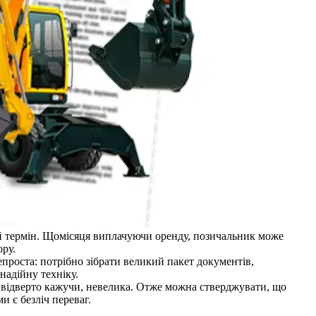
лий термін. Щомісяця виплачуючи оренду, позичальник може
ору.
епроста: потрібно зібрати великий пакет документів,
надійну техніку.
и, відверто кажучи, невелика. Отже можна стверджувати, що
и є безліч переваг.