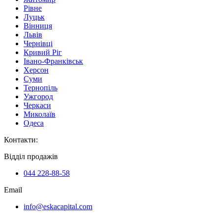
Рівне
Луцьк
Вінниця
Львів
Чернівці
Кривий Ріг
Івано-Франківськ
Херсон
Суми
Тернопіль
Ужгород
Черкаси
Миколаїв
Одеса
Контакти
:
Відділ продажів
044 228-88-58
Email
info@eskacapital.com