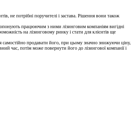
в, не потрібні поручителі і застава. Рішення вони також
 пропонують працюючим з ними лізинговим компаніям вигідні
оможність на лізинговому ринку і стати для клієнтів ще
ся самостійно продавати його, при цьому значно знижуючи ціну,
вний час, потім може повернути його до лізингової компанії і