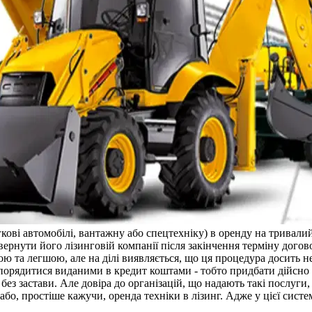
егкові автомобілі, вантажну або спецтехніку) в оренду на трива
ернути його лізинговій компанії після закінчення терміну догов
ю та легшою, але на ділі виявляється, що ця процедура досить н
порядитися виданими в кредит коштами - тобто придбати дійсно 
 без застави. Але довіра до організацій, що надають такі послуг
бо, простіше кажучи, оренда техніки в лізинг. Адже у цієї систем