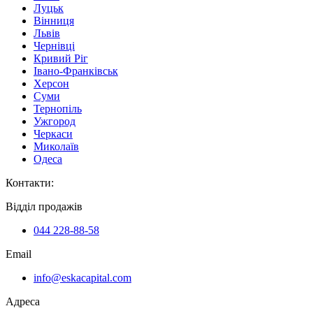
Луцьк
Вінниця
Львів
Чернівці
Кривий Ріг
Івано-Франківськ
Херсон
Суми
Тернопіль
Ужгород
Черкаси
Миколаїв
Одеса
Контакти
:
Відділ продажів
044 228-88-58
Email
info@eskacapital.com
Адреса