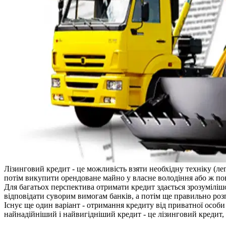
Лізинговий кредит - це можливість взяти необхідну техніку (л
потім викупити орендоване майно у власне володіння або ж пов
Для багатьох перспектива отримати кредит здається зрозумілішо
відповідати суворим вимогам банків, а потім ще правильно роз
Існує ще один варіант - отримання кредиту від приватної особи
найнадійніший і найвигідніший кредит - це лізинговий кредит, а