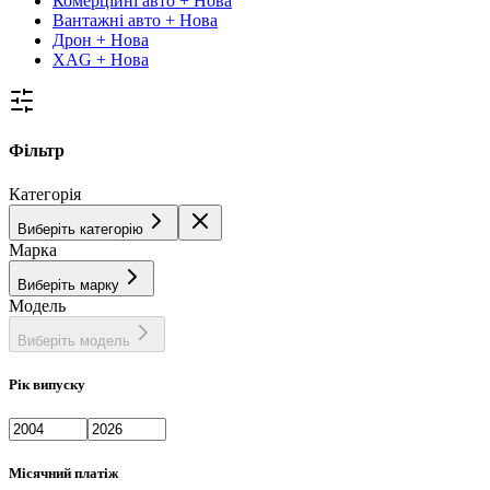
Комерційні авто + Нова
Вантажні авто + Нова
Дрон + Нова
XAG + Нова
Фільтр
Категорія
Виберіть категорію
Марка
Виберіть марку
Модель
Виберіть модель
Рік випуску
Місячний платіж