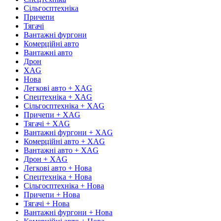
Сільгосптехніка
Причепи
Тягачі
Вантажні фургони
Комерційні авто
Вантажні авто
Дрон
XAG
Нова
Легкові авто + XAG
Спецтехніка + XAG
Сільгосптехніка + XAG
Причепи + XAG
Тягачі + XAG
Вантажні фургони + XAG
Комерційні авто + XAG
Вантажні авто + XAG
Дрон + XAG
Легкові авто + Нова
Спецтехніка + Нова
Сільгосптехніка + Нова
Причепи + Нова
Тягачі + Нова
Вантажні фургони + Нова