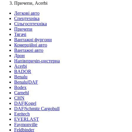
Причепи, Acerbi
Легкові авто
Спецтехніка
Сільгосптехніка
Причепи
Тягачі
Вантажні фургони
Комерційні авто
Вантажні авто
Дрон
Напівпричіп-цистерна
Acerbi
BADOR
Benalu
Benalu|DAF
Bodex
Carnehl
CHN
DAF|Kogel
DAF|Schmitz Cargobull
Egritech
EVERLAST
Faymonville
Feldbinder