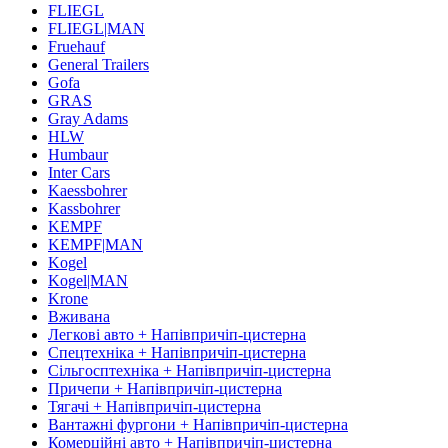
FLIEGL
FLIEGL|MAN
Fruehauf
General Trailers
Gofa
GRAS
Gray Adams
HLW
Humbaur
Inter Cars
Kaessbohrer
Kassbohrer
KEMPF
KEMPF|MAN
Kogel
Kogel|MAN
Krone
Вживана
Легкові авто + Напівпричіп-цистерна
Спецтехніка + Напівпричіп-цистерна
Сільгосптехніка + Напівпричіп-цистерна
Причепи + Напівпричіп-цистерна
Тягачі + Напівпричіп-цистерна
Вантажні фургони + Напівпричіп-цистерна
Комерційні авто + Напівпричіп-цистерна